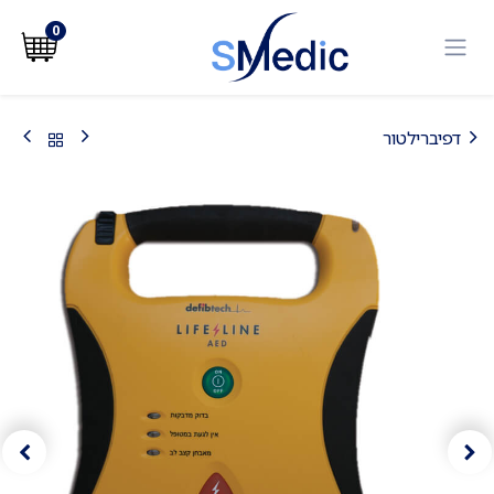
לג לתוכן
0
דפיברילטור