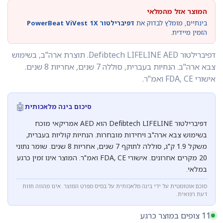
המוצר אזל מהמלאי
בינתיים, מומלץ לבדוק את
דפיברילטור PowerBeat ViVest 1X
הזמין מיידית.
דפיברילטור Defibtech LIFELINE AED. תוצרת ארה"ב, בשימוש
צבא ארה"ב. הנחיות בעברית, סוללה 7 שנים, אחריות 8 שנים.
אישורי FDA, CE ואמ"ר.
🤖
סיכום בינה מלאכותית
דפיברילטור Defibtech LIFELINE הוא AED אמריקאי מוכח
בשימוש צבא ארה"ב ויחידות מובחרות. הנחיות קוליות בעברית,
משקל 1.9 ק"ג, סוללה לתוקף 7 שנים, אחריות 8 שנים. שומר נתוני
20 מקרים אחרונים. אישורי FDA, CE ואמ"ר. המוצר אינו זמין כרגע
במלאי.
סוכם אוטומטית על ידי בינה מלאכותית על בסיס מפרט המוצר. אינו מהווה חוות
דעת רפואית.
11 צופים במוצר כרגע