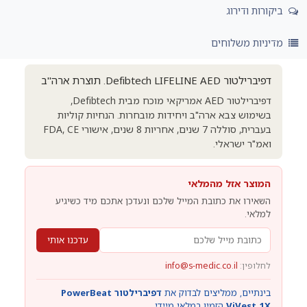
ביקורות ודירוג
מדיניות משלוחים
דפיברילטור Defibtech LIFELINE AED. תוצרת ארה"ב
דפיברילטור AED אמריקאי מוכח מבית Defibtech,
בשימוש צבא ארה"ב ויחידות מובחרות. הנחיות קוליות
בעברית, סוללה 7 שנים, אחריות 8 שנים, אישורי FDA, CE
ואמ"ר ישראלי.
המוצר אזל מהמלאי
השאירו את כתובת המייל שלכם ונעדכן אתכם מיד כשיגיע
למלאי.
עדכנו אותי
לחלופין:
info@s-medic.co.il
בינתיים, ממליצים לבדוק את
דפיברילטור PowerBeat
ViVest 1X
הזמין במלאי מיידי.