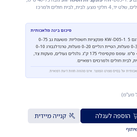
עומס 175 ק"ג. גלגלים נעולים, שלט יד, 4 חלקי מצע. לבית, לבית חולים ולמרכז
סיכום בינה מלאכותית
מיטה סיעודית חשמלית דגם KW-D05-1. 5 פונקציות חשמליות: משענת גב 0-75
מעלות, משענת ברכיים 0-35 מעלות, הטיית רגליים 0-20 מעלות, טרנדלנבורג 0-10
מעלות, גובה מיטה 40-75 ס"מ. עומס מקסימלי 175 ק"ג. גלגלים נעולים, מעקות צד,
אכותית על בסיס מפרט המוצר. אינו מהווה חוות דעת רפואית.
ל מע"מ)
הוספה לעגלה
קנייה מיידית
יתוף