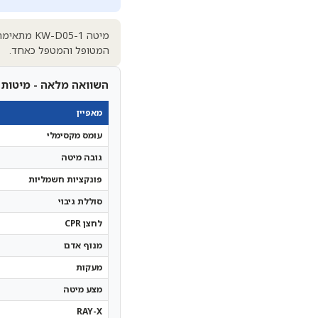
מיטה 05-1
המטופל והמטפל כאחד.
השוואה מלאה - מיטות ס
מאפיין
עומס מקסימלי
גובה מיטה
פונקציות חשמליות
סוללת גיבוי
לחצן CPR
מנוף אדם
מעקות
מצע מיטה
RAY-X