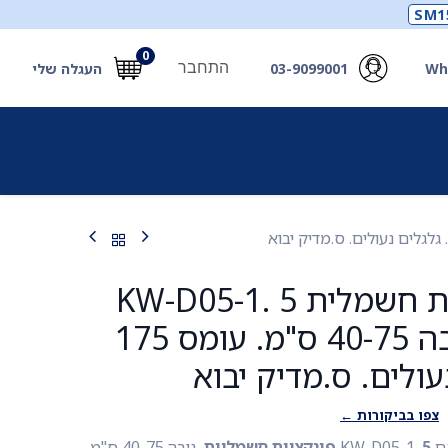
SM1
0
התחבר
Wh
03-9099001
העגלה שלי
תכלים
תכשירים
מחוללי חמצן ואביזרים
חילוץ
מיטה סיעודית חשמלית KW-D05-1. 5
פונקציות. גובה 40-75 ס"מ. עומס 175
עולים. ס.מדיק יבוא
צפו בביקורות ←
KW.
5 פונקציות חשמליות.
גובה 40-75 ס"מ,