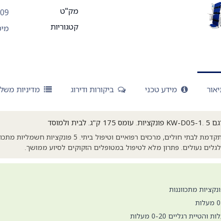
מק"ט
009
קטגוריות
מיט
אור
מידע טכני
ביקורות ודירוג
מדיניות משל
ת ולמוסד
מיטה סיעודית חשמלית מתקדמת לבתי חולים, מרכזים רפואיים וט