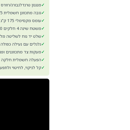
✓
מנגנון טרנדלנבורג/רוורס טרנדלנב
✓
גובה מתכוונן חשמלית 40-75 ס"מ
✓
עומס מקסימלי 175 ק"ג
✓
משטח שינה 4 חלקים 200x90 ס"מ
✓
שלט יד נוח לשליטה מל
✓
גלגלים עם נעילה כפולה 
✓
מעקות צד מתכווננים ופג
✓
הפעלה חשמלית חלקה 
✓
קל לניקוי, לחיטוי ולתפעו