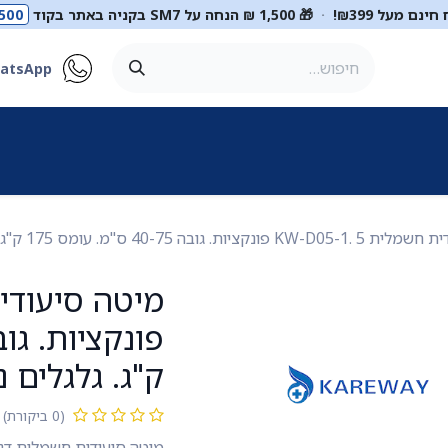
ינם מעל ₪399!
·
🎁 1,500 ₪ הנחה על SM7 בקניה באתר בקוד
500
atsApp
ר
סטטוסקופים
ריהוט רפואי
מכשור רפואי
דיאגנוסטיקה
מ
ה 40-75 ס"מ. עומס 175 ק"ג. גלגלים נעולים. ס.מדיק יבוא
ק"ג. גלגלים נ
(0 ביקורת)
מיטה סיעודית חשמלית דגם -D05-1