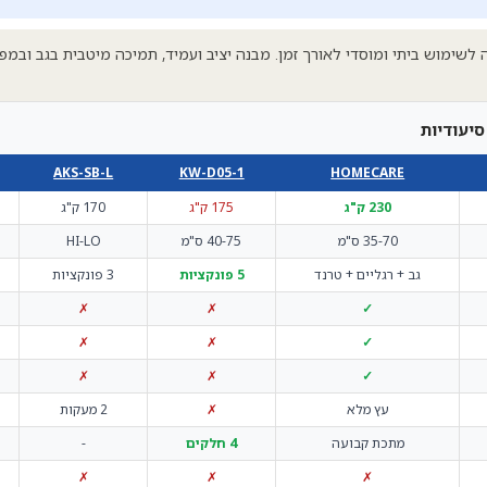
KW-D מתאימה לשימוש ביתי ומוסדי לאורך זמן. מבנה יציב ועמיד, תמיכה מיטבית בגב ו
יעודיות
AKS-SB-L
KW-D05-1
HOMECARE
230 ק"ג
175 ק"ג
170 ק"ג
35-70 ס"מ
40-75 ס"מ
HI-LO
גב + רגליים + טרנד
5 פונקציות
3 פונקציות
✗
✗
✓
✗
✗
✓
✗
✗
✓
עץ מלא
✗
2 מעקות
מתכת קבועה
4 חלקים
-
✗
✗
✗