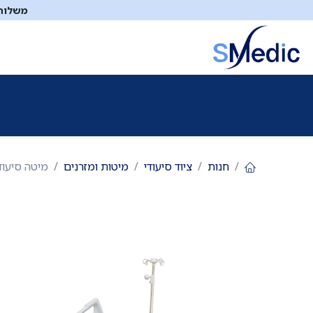
לג לתוכן
משלוח ח
ציוד סיעודי
תיקי עזרה ראשונה
כיבוי אש
דפיברילטו
חנות
ציוד סיעודי
מיטות ומזרנים
מיטה סיעודית חשמלית KW-D05-1. 5 פונקציות. גוב