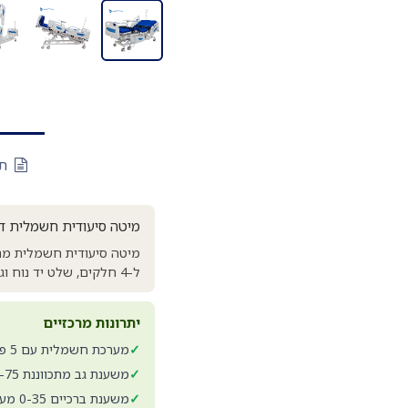
תי
מיטה סיעודית חשמלית דגם KW-D05-1. 5 פונקציות. עומס 175 ק"ג. לבי
ל-4 חלקים, שלט יד נוח וגלגלים נעולים. פתרון מלא לטיפול במטופלים הזקוקים לסיוע ממושך.
יתרונות מרכזיים
✓
מערכת חשמלית עם 5 פונקציות מתכווננות
✓
משענת גב מתכווננת 0-75 מעלות
✓
משענת ברכיים 0-35 מעלות והטיית רגליים 0-20 מעלות