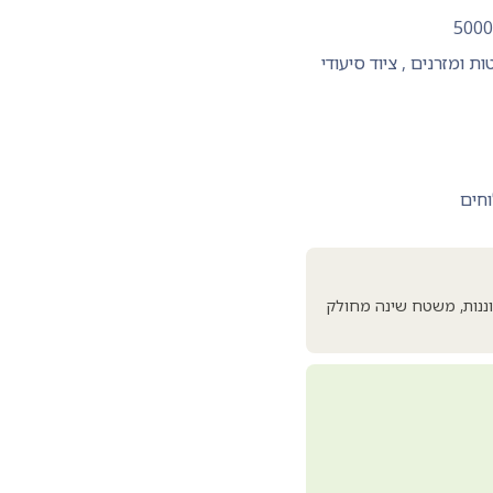
500
ות ומזרנים
,
ציוד סיעודי
וחים
יפול ביתי. 5 פונקציות חשמליות מתכווננות, משטח שינה מחולק