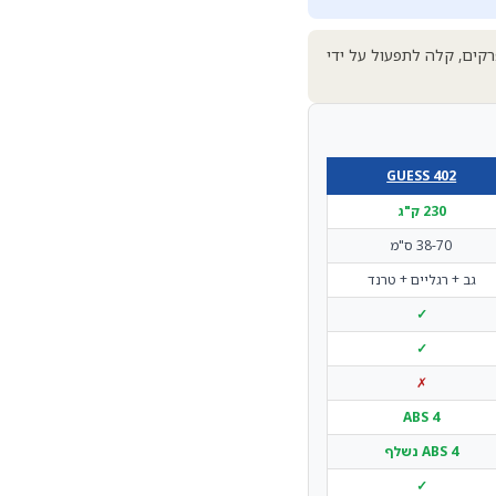
במפרקים, קלה לתפעול על ידי
GUESS 402
230 ק"ג
38-70 ס"מ
גב + רגליים + טרנד
✓
✓
✗
4 ABS
4 ABS נשלף
✓