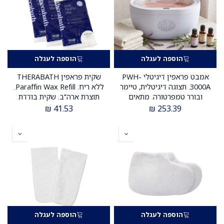
הוספה לעגלה
הוספה לעגלה
אמבט פראפין דיגיטלי PWH-
שקית פראפין THERABATH
3000A. תצוגה דיגיטלית, טיימר
ללא ריח. Paraffin Wax Refill.
ובורר טמפרטורה. מתאים
תוצרת ארה"ב. שקית בודדת
לידיים, מרפקים ורגליים עד
לאמבט פראפין. ס.מדיק יבוא
₪
41.53
₪
253.39
מידה 41. ס.מדיק יבוא
הוספה לעגלה
הוספה לעגלה