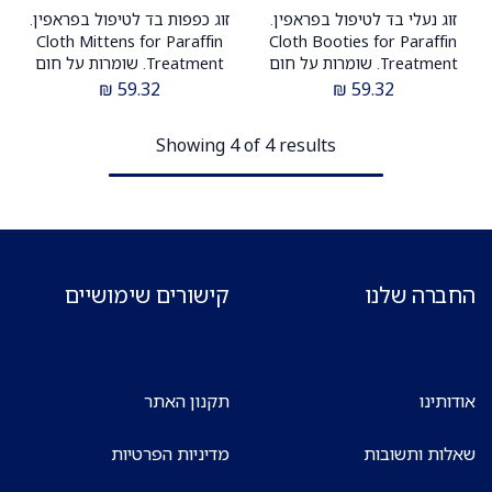
זוג נעלי בד לטיפול בפראפין.
זוג כפפות בד לטיפול בפראפין.
Cloth Mittens for Paraffin
Cloth Booties for Paraffin
Treatment. שומרות על חום
Treatment. שומרות על חום
הגוף לאורך זמן הטיפול. ס.מדיק
הגוף לאורך זמן הטיפול. אחריות
₪
59.32
₪
59.32
יבוא
12 חודשים. ס.מדיק יבוא
Showing 4 of 4 results
החברה שלנו
קישורים שימושיים
אודותינו
תקנון האתר
שאלות ותשובות
מדיניות הפרטיות