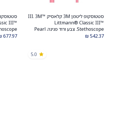
סטטוסקופ ליטמן 3M קלאסיק III. 3M™
הוספה לעגלה
sic III™
Littmann® Classic III™
Stethoscope. צבע ורוד פנינה. Pearl
Pink. דגם 5633. ממברנה כפולה. אחריות
₪
677.97
₪
542.37
יצרן 5 שנים. יבוא רשמי לישראל.
5.0
לישראל.