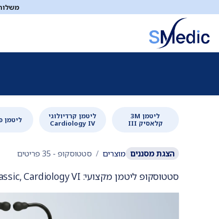
לג לתוכן
משלוח ח
ציוד סיעודי
תיקי עזרה ראשונה
כיבוי אש
דפיברילטו
ליטמן 3M
ליטמן קרדיולוגי
ליטמן פ
קלאסיק III
Cardiology IV
הצגת
מסננים
מוצרים
סטטוסקופ
- 35 פריטים
סטטוסקופ ליטמן מקצועי: 3M Classic, Cardiology VI, דיגיטלי, פדיאטרי