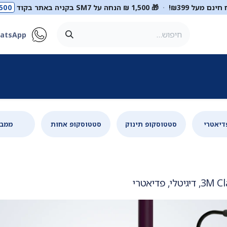
ינם מעל ₪399!
·
🎁 1,500 ₪ הנחה על SM7 בקניה באתר בקוד
500
atsApp
ר
סטטוסקופים
ריהוט רפואי
מכשור רפואי
דיאגנוסטיקה
מ
דיאטרי
סטטוסקופ תינוק
סטטוסקופ אחות
ממבר