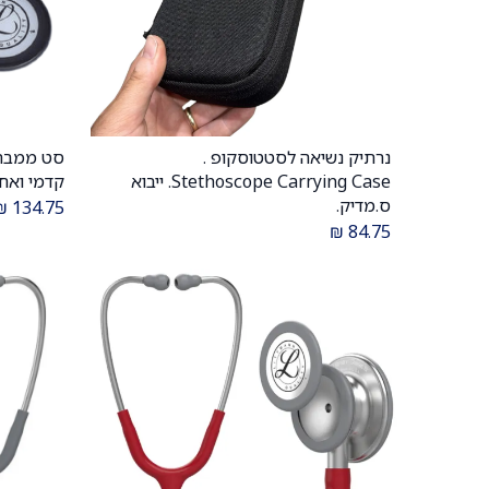
נרתיק נשיאה לסטטוסקופ .
הוספה לעגלה
Stethoscope Carrying Case. ייבוא
קדמי ואחו
ס.מדיק.
₪
134.75
₪
84.75