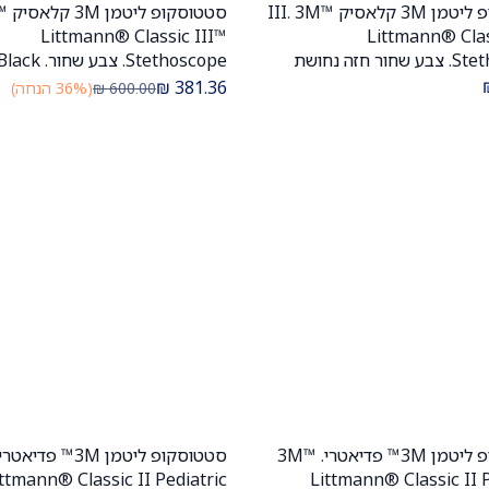
סטטוסקופ ליטמן 3M קלאסיק III. 3M™
סטטו
הוספה לעגלה
הוספה לעגלה
Littmann® Classic III™
Littmann® Clas
Stethoscope. צבע שחור חזה נחושת
מלוטש. Black Polished Chestpiece.
₪
381.36
600.00
₪
(36% הנחה)
דגם 5646. ממברנה כפולה. אחריות יצרן.
שנים. יבוא רשמי לישראל.
 לישראל.
סטטוסקופ ליטמן 3M™ פדיאטרי. 3M™
הוספה לעגלה
הוספה לעגלה
ttmann® Classic II Pediatric
Littmann® Classic II P