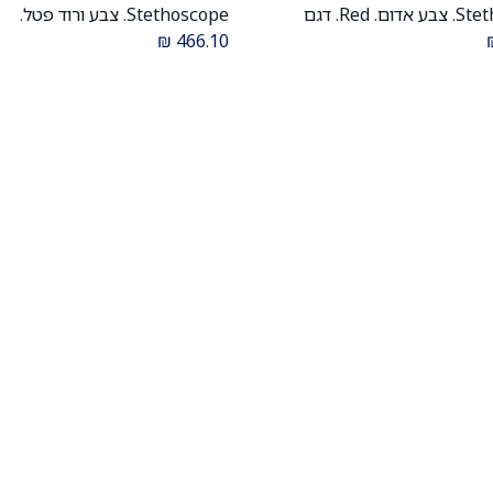
Stethoscope. צבע אדום. Red. דגם
Stethoscope. צבע ורוד פטל.
2113R. אחריות יצרן 5 שנים. יבוא רשמי
aspberry Pink
₪
466.10
יצרן 5 שנים. יבוא רשמי לישראל.