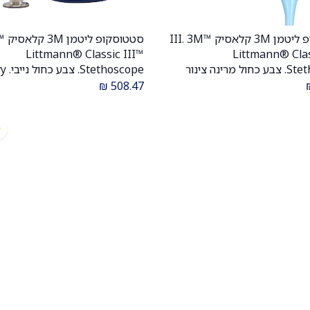
סטטוסקופ ליטמן 3M קלאסיק III. 3M™
סטטו
הוספה לעגלה
הוספה לעגלה
Littmann® Classic III™
Littmann® Clas
Stethoscope. צבע כחול מרינה צינור
thoscope
סאטן גמיש. Marina blue, flexible
Blue. דגם 5622. ממברנה כ
₪
508.47
satin tubing. דגם 5912C. ממברנה
יצרן 5 שנים . יבוא רשמי לישראל.
כפולה. אחריות יצרן 5 שנים .יבוא רשמי