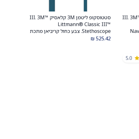
סקופ ליטמן 3M קלאסיק III. 3M™
סטטוסקופ ליטמן 3M קלאסיק III. 3M™
הוספה לעגלה
Littmann® Classic III™
Ste. צבע כחול נייבי. Navy
Stethoscope. צבע כחול קריביאן מתכת
פולה. אחריות
זהובה גימור קשת. Caribbean blue
₪
525.42
color, gold metal, rainbow finish. דגם
5807. ממברנה כפולה. אחריות יצרן 5
5.0
שנים . יבוא רשמי לישראל.