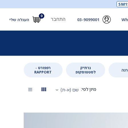
SM1
0
התחבר
Wh
03-9099001
העגלה שלי
תכלים
תכשירים
מחוללי חמצן ואביזרים
חילוץ
נרתיק
רפפורט -
נה
לסטטוסקופ
RAPPORT
מיון לפי:
שם (א-ת)