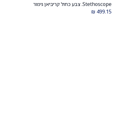
Stethoscope. צבע כחול קריביאן גימור
R. דגם 2122. אחריות
זהב קשת. Caribbean Blue Gold
₪
499.15
Rainbow. דגם 2153. אחריות יצרן 5
שנים. יבוא רשמי לישראל.