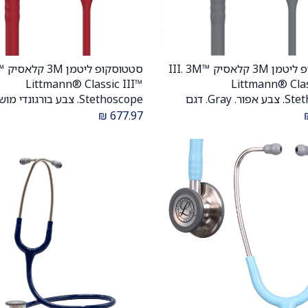
סטטוסקופ ליטמן 3M קלאסיק III. 3M™
סטטו
הוספה לעגלה
הוספה לעגלה
Littmann® Classic III™
Littmann® Clas
Stethoscope. צבע אפור. Gray. דגם
Stethoscope. צבע בורגונדי
5621. ממברנה כפולה. אחריות יצרן 5
שמפניה. urgundy color, black
₪
677.97
א רשמי לישראל.
ממברנה כפול
יבוא רשמי לישראל.