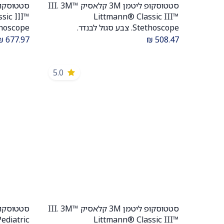
סטטוסקופ ליטמן 3M קלאסיק III. 3M™
הוספה לעגלה
sic III™
Littmann® Classic III™
Stethoscope. צבע סגול לבנדר.
Lavender. דגם 5832. ממברנה כפולה.
₪
677.97
₪
508.47
אחריות יצרן 5 שנים . יבוא רשמי לישראל.
יבוא רשמי
5.0
סטטוסקופ ליטמן 3M קלאסיק III. 3M™
הוספה לעגלה
ediatric
Littmann® Classic III™