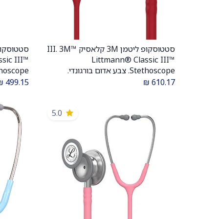
סטטוסקופ ליטמן 3M קלאסיק III. 3M™
הוספה לעגלה
sic III™
Littmann® Classic III™
Stethoscope. צבע אדום בורגונדי.
Burgundy. דגם 5627. ממברנה כפולה.
₪
499.15
₪
610.17
אחריות יצרן 5 שנים . יבוא רשמי לישראל.
שנים. יבו
5.0