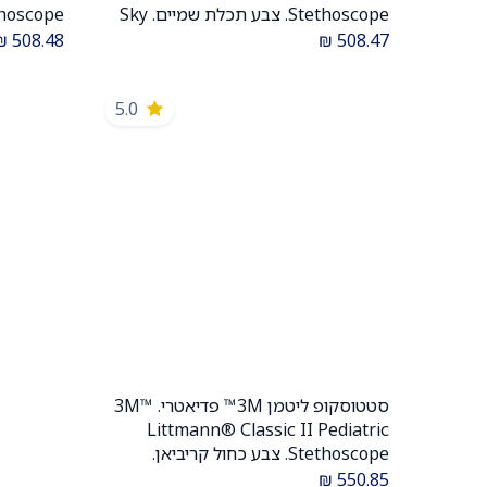
Stethoscope. צבע תכלת שמיים. Sky
Blue. דגם 5630. ממברנה כפולה. אחריות
₪
508.48
₪
508.47
יצרן 5 שנים . יבוא רשמי לישראל.
לישראל.
5.0
סטטוסקופ ליטמן 3M™ פדיאטרי. 3M™
הוספה לעגלה
Littmann® Classic II Pediatric
Stethoscope. צבע כחול קריביאן.
Caribbean Blue. דגם 2119. אחריות
₪
550.85