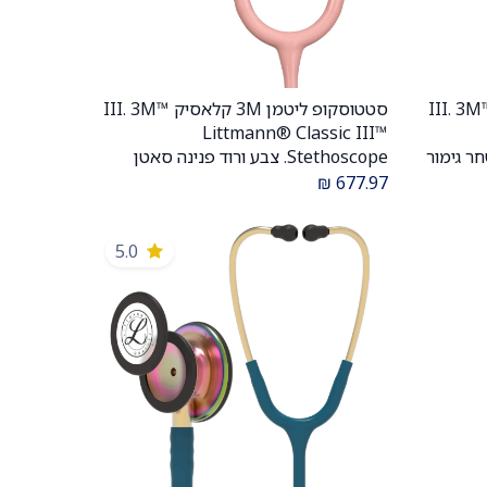
סקופ ליטמן 3M קלאסיק III. 3M™
סטטוסקופ ליטמן 3M קלאסיק III. 3M™
הוספה לעגלה
Littmann® Classic III™
 מושחר גימור
Stethoscope. צבע ורוד פנינה סאטן
B
גמיש. Pearl Pink Soft Tubing. דגם
₪
677.97
metal, champagne finish. דגם 5864.
5910. ממברנה כפולה. אחריות יצרן. יבוא
ה. אחריות יצרן 5 שנים .
רשמי לישראל.
5.0