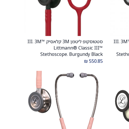
סקופ ליטמן 3M קלאסיק III. 3M™
סטטוסקופ ליטמן 3M קלאסיק III. 3M™
הוספה לעגלה
Littmann® Classic III™
Stethoscope. Burgundy Black
Steth
finish, purple neck . דגם 5960. צבע
Edition. דגם 5868. צבע בורגונדי מהדורה
₪
550.85
ממברנה
שחורה. ממברנה כפולה. אחריות יצרן 5
ם . יבוא רשמי
שנים . יבוא רשמי לישראל