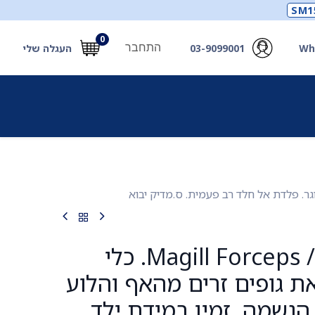
SM1
0
התחבר
Wh
03-9099001
העגלה שלי
תכלים
תכשירים
מחוללי חמצן ואביזרים
חילוץ
מלקחי מגיל / Magill Forceps. כלי
את גופים זרים מהאף והלוע
ר הנשמה. זמין במידת ילד