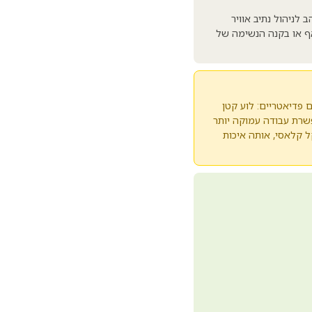
 לסטנדרט הזהב לניהול נתיב אוויר
אף או בקנה הנשימה של
P) באורך כ-20 ס"מ מתאימה למטופלים פדיאטריים: לוע קטן
 ברווח אנטומי מצומצם. מידת מבוגר (Adult) באורך כ-25 ס"מ מאפשרת עבודה עמוקה יותר
ל קלאסי, אותה איכות