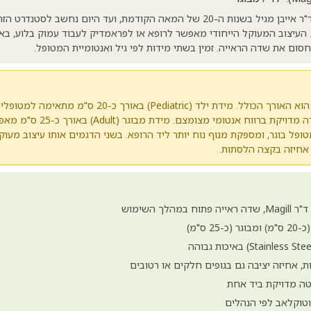
כלי כירורגי קלאסי שעיצב ד"ר אייבן מגיל בשנות ה-20 של המאה הקודמת, ועד היום נחשב
. העיצוב המעוקל הייחודי מאפשר לרופא או לפראמדיק לעבוד עמוק בלוע, ב
ום את שדה הראייה. זמין בשתי מידות לפי גיל ואנטומיית המטופל.
ההבדל היחיד בין הדגמים הוא האורך הכולל. מידת ילד (ediatric
יותר, פתחי אף צרים, ועבודה מדויקת
פל בוגר, ומספקת מנוף נוח יותר ליד הרופא. בשני הדגמים אותו עיצוב מעוק
אחיזה בקצה הלסתות.
לך השימוש
 ס"מ)
, אחיזה יציבה גם בגופים חלקים או רטובים
טה מדויקת ביד אחת
אוטוקלאב לפי הנהלים