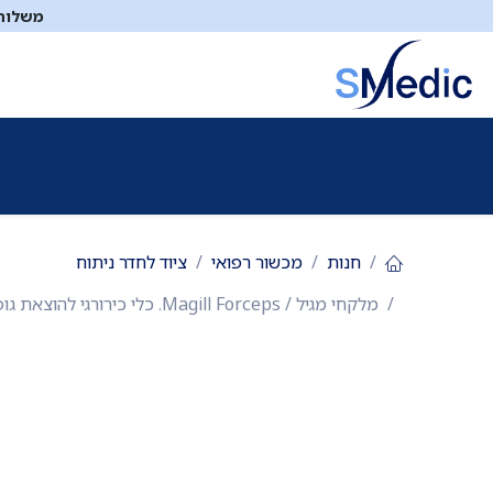
לג לתוכן
משלוח ח
ציוד סיעודי
תיקי עזרה ראשונה
כיבוי אש
דפיברילטו
חנות
מכשור רפואי
ציוד לחדר ניתוח
מלקחי מגיל / Magill Forceps. כלי כירורגי להוצאת גופים זרים מהאף והלוע ולכוונון צינור הנשמה. זמין במידת ילד ובמידת מבוגר. פלדת אל חלד רב פעמית. ס.מדיק יבוא