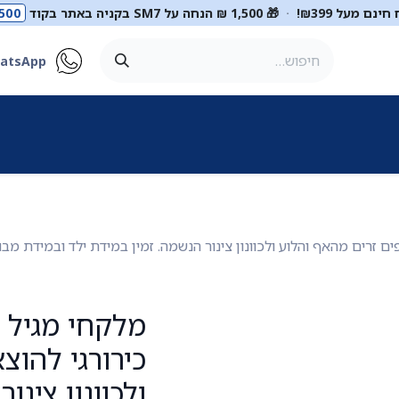
ינם מעל ₪399!
·
🎁 1,500 ₪ הנחה על SM7 בקניה באתר בקוד
500
atsApp
ר
סטטוסקופים
ריהוט רפואי
מכשור רפואי
דיאגנוסטיקה
מ
כירורגי להוצ
ולכוונון צינו