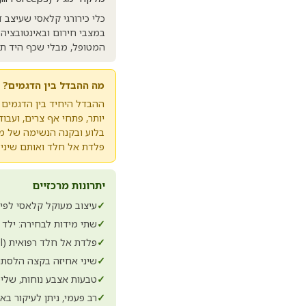
במצבי חירום ובאינטובציה
המטופל, מבלי שכף היד תחס
מה ההבדל בין הדגמים?
בלוע ובקנה הנשימה של מטו
פלדת אל חלד ואותם שיני 
יתרונות מרכזיים
✓
עיצוב מעוקל קלאסי לפי ד"ר Magill, שדה ראייה פתוח במה
✓
שתי מידות לבחירה: ילד (כ-20 ס"מ) ומבוגר (כ-25
✓
פלדת אל חלד רפואית (Stainless Steel) באיכות גבוהה
✓
שיני אחיזה בקצה הלסתות
✓
טבעות אצבע נוחות, שלי
✓
רב פעמי, ניתן לעיקור ב