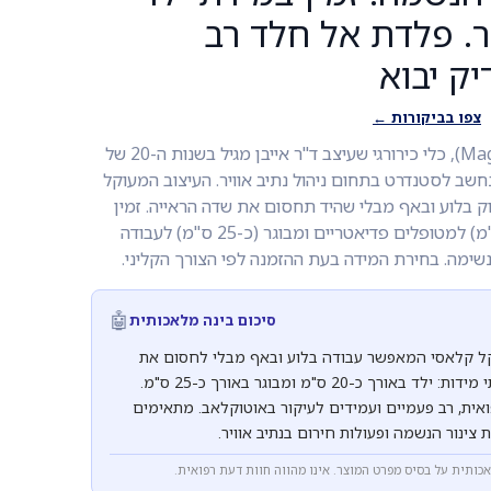
ר. פלדת אל חלד רב
ק יבוא
צפו בביקורות ←
מלקחי מגיל (Magill Forceps), כלי כירורגי שעיצב ד"ר אייבן מגיל בשנות ה-20 של
חשב לסטנדרט בתחום ניהול נתיב אוויר. העיצוב המעוקל
ק בלוע ובאף מבלי שהיד תחסום את שדה הראייה. זמין
בשתי מידות: ילד (כ-20 ס"מ) למטופלים פדיאטריים ומבוגר (כ-25 ס"מ) לעבודה
נשימה. בחירת המידה בעת ההזמנה לפי הצורך הקליני.
🤖
סיכום בינה מלאכותית
קל קלאסי המאפשר עבודה בלוע ובאף מבלי לחסום את
שדה הראייה. זמינים בשתי מידות: ילד באורך כ-20 ס"מ ומבוגר באורך כ-25 ס"מ.
אית, רב פעמיים ועמידים לעיקור באוטוקלאב. מתאימים
ת צינור הנשמה ופעולות חירום בנתיב אוויר.
אכותית על בסיס מפרט המוצר. אינו מהווה חוות דעת רפואית.