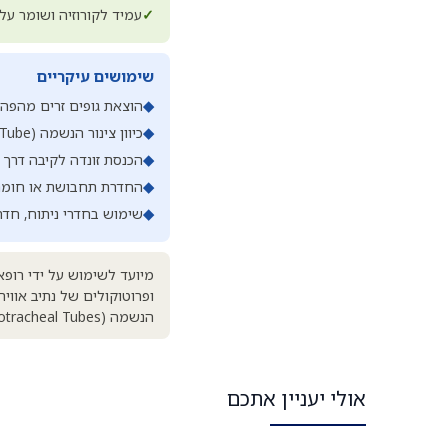
✓
עמיד לקורוזיה ושומר על 
שימושים עיקריים
◆
הוצאת גופים זרים מהפה, 
◆
כיוון צינור הנשמה (Endotracheal Tube) במהלך אינטובציה
◆
הכנסת זונדה לקיבה דרך
◆
החדרת תחבושת או חומר 
◆
שימוש בחדרי ניתוח, חדר
מיועד לשימוש על ידי רופא
ופרוטוקולים של נתיב אווי
הנשמה (Endotracheal Tubes), לרינגוסקופ. לעיקור באוטוקלאב לפני שימוש, לאחסון במקום נקי, יבש ומוגן.
אולי יעניין אתכם