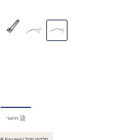
תיאור
מלקחי מגיל (Magill Forceps): ילד / מבוגר