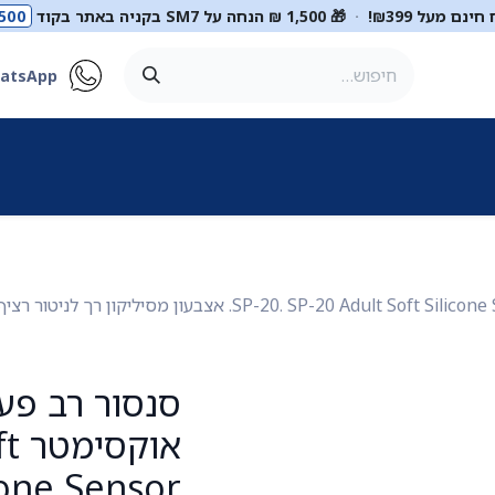
ינם מעל ₪399!
·
🎁 1,500 ₪ הנחה על SM7 בקניה באתר בקוד
500
atsApp
ר
סטטוסקופים
ריהוט רפואי
מכשור רפואי
דיאגנוסטיקה
מ
סנסור רב פעמ
או