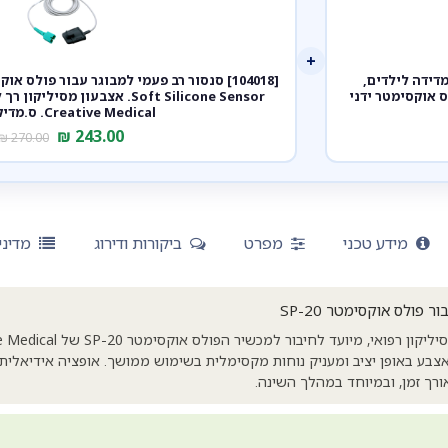
+
ה מתקדם - מדידה לילדים,
4 שעות פולס - פולס אוקסימטר ידני
Soft Silicone Sensor. אצבעון מס
Creative Medical. ס.מדיק יבוא
₪
243.00
₪
270.00
מידע טכני
מפרט
ביקורות ודירוג
מדיני
 פולס אוקסימטר SP-20
צבע באופן יציב ומעניק נוחות מקסימלית בשימוש ממושך. אופציה אידיאלית 
אורך זמן, ובמיוחד במהלך השינה.