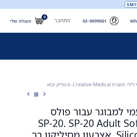
SM1
0
התחבר
Wh
03-9099001
העגלה שלי
תכלים
תכשירים
מחוללי חמצן ואביזרים
חילוץ
י למבוגר עבור פולס
קסימטר SP-20. SP-20 Adult Soft
Silicone Sensor. אצבעון מסיליקון רך