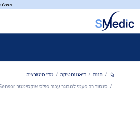
לג לתוכן
משלוח ח
ציוד סיעודי
תיקי עזרה ראשונה
כיבוי אש
דפיברילטו
חנות
דיאגנוסטיקה
מדי סיטורציה
סנסור רב פעמי למבוגר עבור פולס אוקסימטר SP-20. SP-20 Adult Soft Silicone Sensor. אצבעון מסיליקון רך לניטור רציף לילי. תוצרת Creative Medical. ס.מדיק יבוא