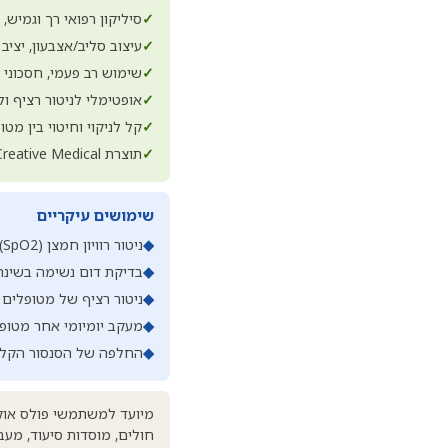
✓
סיליקון רפואי רך וגמיש,
✓
עיצוב סליב/אצבעון, יציב
✓
שימוש רב פעמי, חסכוני 
✓
אופטימלי לניטור רציף ו
✓
קל לניקוי וחיטוי בין מ
✓
תוצרת Creative Medical, אותו יצרן של מכשיר SP-20
שימושים עיקריים
◆
ניטור רוויון חמצן (SpO2) במהלך שינה
◆
בדיקת דום נשימה בשינה (Sleep Apnea Screening) באמצעות 
◆
ניטור רציף של מטופלים 
◆
מעקב יומיומי אחר מטופל
◆
החלפה של הסנסור הקלי
חולים, מוסדות סיעוד, מע