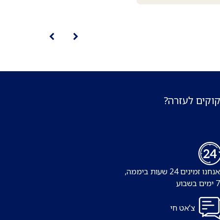
קוקים לעזרה?
נו זמינים 24 שעות ביממה,
צ'אט חי