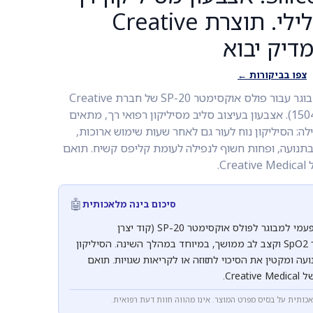
לניטור רציף לילי. תוצרת Creative
צפו בביקורות ←
סנסור רב פעמי SpO2 למבוגר עבור פולס אוקסימטר SP-20 של חברת Creative
Medical (קוד יצרן 15040104). אצבעון בעיצוב סליב מסיליקון רפואי רך, מתאים
לה: הסיליקון נוח לעור גם לאחר שעות שימוש ארוכות,
בתנועה, ופחות חשוף לנפילה לעומת קליפס קשיח. תואם
🤖
סיכום בינה מלאכותית
אצבעון סיליקון רפואי רב פעמי למבוגר לפולס אוקסימטר SP-20 (קוד יצרן
15040104). מיועד לניטור SpO2 וקצב לב ממושך, במיוחד במהלך השינה. הסיליקון
ה ומקטין את הסיכוי לתזוזה או לקריאות שגויות. תואם
אכותית על בסיס מפרט המוצר. אינו מהווה חוות דעת רפואית.