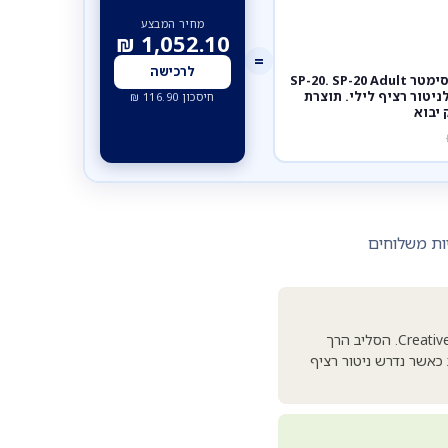
מחיר המבצע
₪
1,052.10
=
לרכישה
[104018] סנסור רב פעמי למבוגר עבור פולס אוקסימטר SP-20. SP-20 Adult
יליקון רך לניטור רציף לילי. תוצרת
חיסכון
116.90
₪
ות משלוחים
סנסור (אצבעון) רב פעמי מסיליקון רפואי, מיועד לחיבור למכשיר הפולס אוקסימטר SP-20 של Creative Medical. הסליב הרך
כאשר נדרש ניטור רציף