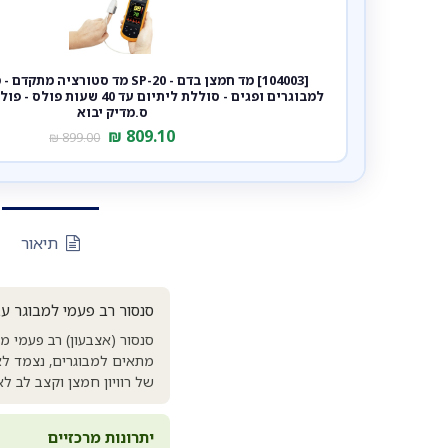
[104003] מד חמצן בדם - SP-20 מד סטורצי
למבוגרים ופגים - סוללת ליתיום עד 0
ס.מדיק יבוא
₪
809.10
₪
899.00
תיאור
סנסור רב פעמי למבוגר עבור
מתאים למבוגרים, נצמד לא
של רוויון חמצן וקצב לב ל
יתרונות מרכזיים