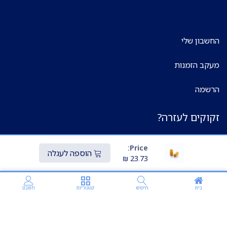
החשבון שלי
מעקב הזמנות
הרשמה
זקוקים לעזרה?
Price:
הוספה לעגלה
₪
23.73
בית
חיפוש
קטגוריות
חשבון
אנחנו זמינים 24 שעות ביממה,
7 ימים בשבוע