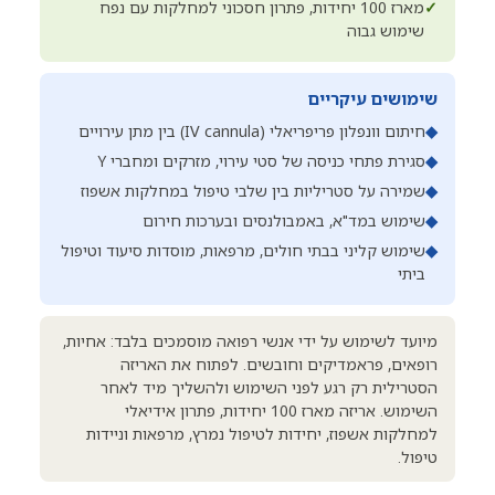
✓
מארז 100 יחידות, פתרון חסכוני למחלקות עם נפח
שימוש גבוה
שימושים עיקריים
◆
חיתום וונפלון פריפריאלי (IV cannula) בין מתן עירויים
◆
סגירת פתחי כניסה של סטי עירוי, מזרקים ומחברי Y
◆
שמירה על סטריליות בין שלבי טיפול במחלקות אשפוז
◆
שימוש במד"א, באמבולנסים ובערכות חירום
◆
שימוש קליני בבתי חולים, מרפאות, מוסדות סיעוד וטיפול
ביתי
מיועד לשימוש על ידי אנשי רפואה מוסמכים בלבד: אחיות,
רופאים, פראמדיקים וחובשים. לפתוח את האריזה
הסטרילית רק רגע לפני השימוש ולהשליך מיד לאחר
השימוש. אריזה מארז 100 יחידות, פתרון אידיאלי
למחלקות אשפוז, יחידות לטיפול נמרץ, מרפאות וניידות
טיפול.