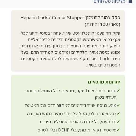
מדיניות משלוחים
פקק צהוב לוונפלון Heparin Lock / Combi-Stopper
(מארז 100 יחידות)
פקק חד פעמי לוונפלון וסט עירוי, פתרון בסיסי וחיוני לכל
אגף רפואי המשתמש בקטטרים ורידיים פריפריאליים.
הפקק חוסם את פתח הוונפלון בין מתן עירויים או תרופות
ומונע כניסת אוויר, חלקיקים ומזהמים למחזור הדם. בעל
חיבור Luer-Lock תקני שמתאים לכל הסטים והקטטרים
הסטנדרטיים בשוק.
יתרונות מרכזיים
✓
חיבור Luer-Lock תקני, מתאים לכל הוונפלונים וסטי
העירוי בשוק
✓
מונע כניסת אוויר וזיהומים למחזור הדם של המטופל
✓
צבע צהוב בולט, מקל על זיהוי מהיר במגש העבודה
✓
חד פעמי, כל יחידה באריזה סטרילית נפרדת
✓
פלסטיק רפואי איכותי, בלי DEHP ובלי לטקס