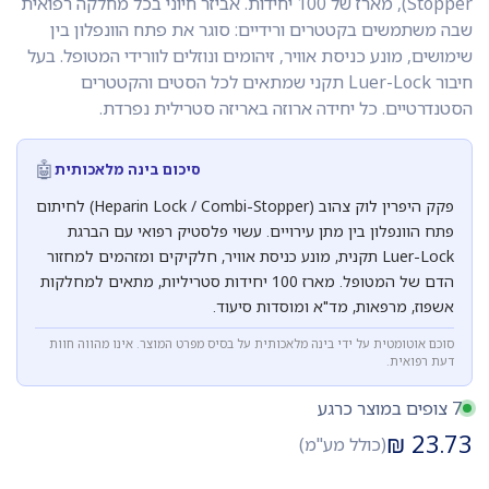
Stopper), מארז של 100 יחידות. אביזר חיוני בכל מחלקה רפואית
שבה משתמשים בקטטרים ורידיים: סוגר את פתח הוונפלון בין
שימושים, מונע כניסת אוויר, זיהומים ונוזלים לוורידי המטופל. בעל
חיבור Luer-Lock תקני שמתאים לכל הסטים והקטטרים
הסטנדרטיים. כל יחידה ארוזה באריזה סטרילית נפרדת.
🤖
סיכום בינה מלאכותית
פקק היפרין לוק צהוב (Heparin Lock / Combi-Stopper) לחיתום
פתח הוונפלון בין מתן עירויים. עשוי פלסטיק רפואי עם הברגת
Luer-Lock תקנית, מונע כניסת אוויר, חלקיקים ומזהמים למחזור
הדם של המטופל. מארז 100 יחידות סטריליות, מתאים למחלקות
אשפוז, מרפאות, מד"א ומוסדות סיעוד.
סוכם אוטומטית על ידי בינה מלאכותית על בסיס מפרט המוצר. אינו מהווה חוות
דעת רפואית.
7 צופים במוצר כרגע
₪
23.73
(כולל מע"מ)