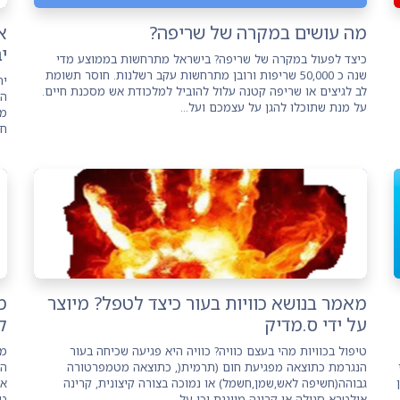
מה עושים במקרה של שריפה?
א
י
כיצד לפעול במקרה של שריפה? בישראל מתרחשות בממוצע מדי
שנה כ 50,000 שריפות ורובן מתרחשות עקב רשלנות. חוסר תשומת
ית
לב לגיצים או שריפה קטנה עלול להוביל למלכודת אש מסכנת חיים.
הי
על מנת שתוכלו להגן על עצמכם ועל...
חש
מאמר בנושא כוויות בעור כיצד לטפל? מיוצר
מ
על ידי ס.מדיק
ק
טיפול בכוויות מהי בעצם כוויה? כוויה היא פגיעה שכיחה בעור
מה
הנגרמת כתוצאה מפגיעת חום (תרמית(, כתוצאה מטמפרטורה
הה
גבוהה(חשיפה לאש,שמן,חשמל) או נמוכה בצורה קיצונית, קרינה
אח
אולטרא סגולה או קרינה מייננת וכן על ...
טי