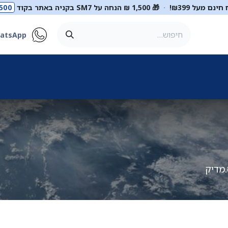
ינם מעל ₪399!
·
🎁 1,500 ₪ הנחה על SM7 בקניה באתר בקוד
500
atsApp
ר
סטטוסקופים
ריהוט רפואי
מכשור רפואי
דיאגנוסטיקה
מ
מדיק