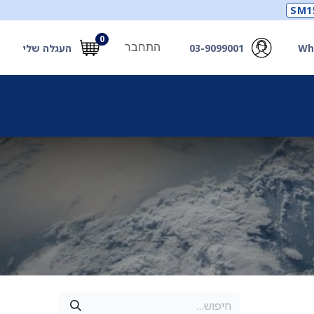
SM1
0
התחבר
Wh
03-9099001
העגלה שלי
תכלים
תכשירים
מחוללי חמצן ואביזרים
חילוץ