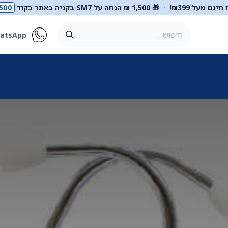
ינם מעל ₪399!
·
🎁 1,500 ₪ הנחה על SM7 בקניה באתר בקוד
500
atsApp
ר
סטטוסקופים
ריהוט רפואי
מכשור רפואי
דיאגנוסטיקה
מ