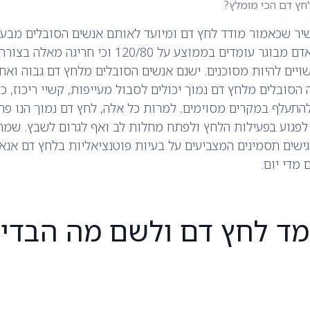
חץ דם הכי מומלץ?
יר שכאמור מודד לחץ דם ומיועד לאותם אנשים הסובלים מבעי
המדדים התקינים לאדם מבוגר עומדים בממוצע על 120/80 וכ
יים להיות מסוכנים. ישנם אנשים הסובלים מלחץ דם גבוה ואח
הסובלים מלחץ דם נמוך יכולים לסבול מעייפות, קשיי ריכוז, כ
התעלף במקרים מסוימים. למרות כל אלה, לחץ דם נמוך הנו פ
לפגוע בפעילות הלחץ ולפתח מחלות לב ואף לגרום לשבץ. שמר
שים תסמינים המצביעים על בעיות פוטנציאליות בלחץ דם אנא 
מדי יום.
 מד לחץ דם ולשם מה הבדיק