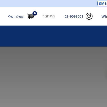
SM1
0
התחבר
Wh
03-9099001
העגלה שלי
תכלים
תכשירים
מחוללי חמצן ואביזרים
חילוץ