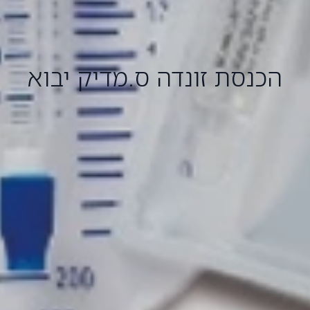
הכנסת זונדה ס.מדיק יבוא