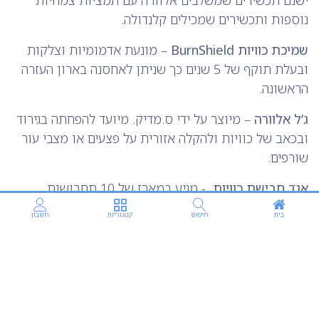
ישנם תכשירים שמשלבים אלוורה עם תמציות צמחיות
נוספות ותכשירים שמכילים קלנדולה.
שמיכת כוויות BurnShield
– מונעת אדמומיות וצלקות
ובעלת תוקף של 5 שנים כך שניתן לאחסנה בארון העזרה
הראשונה.
ג’ל אלוורה
– מיוצר על ידי ס.מדיק. מיועד להפחתה בגירוד
ובכאב של כוויות ולהקלה אזורית על פצעים או מצבי עור
שורפים.
אגד חבישת כוויות
- מגיע במארז של 10 תחבושות
ליישום נוח על כווייות.
בית
חיפוש
קטגוריות
חשבון
BurnFree – תחבושת לכוויות בגודל 20X20.
משמש את
כוחות ההצלה בארה"ב. ניתן ליישם על אזורים גדולים
וקטנים. מעלים את רוב נזקי הכוויה וגורם להקלה מיידית.
מונע צלקות, כאב וגירודים כתוצאה מהכוויה.