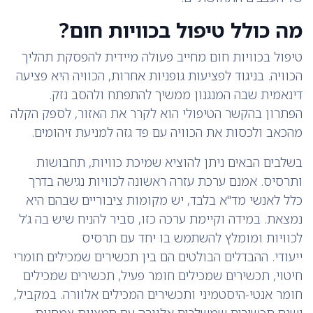
מה כולל טיפול בכוויות חום?
טיפול בכוויות חום מחייב פעולה מיידית להפסקת תהליך
הכוויה. בניגוד לפציעות גופניות אחרות, הכוויה היא פציעה
דינאמית שבה המנגנון ממשיך להתפתח ולהסב נזק.
הפתרון בהקשר הטיפולי הוא לקרר את האזור, לספק הקלה
מהכאב ולכסות את הכוויה עם פד גזה למניעת זיהומים.
בשלבים הבאים ניתן להוציא שמיכת כוויות, תחבושות
ותרסיס. אמנם ערכת עזרה ראשונה לכוויות נגישה בדרך
כלל לאנשי מד"א בלבד, יש מקומות ציבוריים שבהם היא
נמצאת. במידה וקיימת ערכה כזו, סביר להניח שיש בה ג’ל
לכוויות ומומלץ להשתמש בו יחד עם תרסיס
ייעודי. ההבדלים הבולטים הם בין תכשירים שמכילים חומרי
חיטוי, תכשירים שמכילים חומר פעיל, תכשירים שמכילים
חומר אנטי-היסטמיני ותכשירים המכילים אלוורה. במקביל,