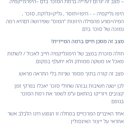
– מצב זה יגרום לעלייה ברמת הסוכר בדם –היפרגליקמיה.
היפו גליקמיה – - היפו=חוסר , גליק=גלוקוז, סוכר ,
המיה=מגיע מהמילה היוונות “המוס” שפירושה דםהיא רמה
נמוכה של סוכר בדם.
מצב זה מסכן חיים ברמה המיידית!
חולה סוכרת במצב של היפוגליקמיה חייב לאכול / לשתות
מאכל או משקה ממותק ולא יתעלף במקום.
מצב זה קורה בתוך מספר שניות בלי התראה מראש.
לכן ישנה חשיבות גבוהה שחולי סוכר יאכלו בפרקי זמן
קצובים ויזריקו בהתאם ע"מ לשמר את רמת הסוכר
בגופם.
אחד האיברים המרכזיים במחלה זו הנפגע הינו הלבלב אשר
אחראי על ייצור האינסולין .