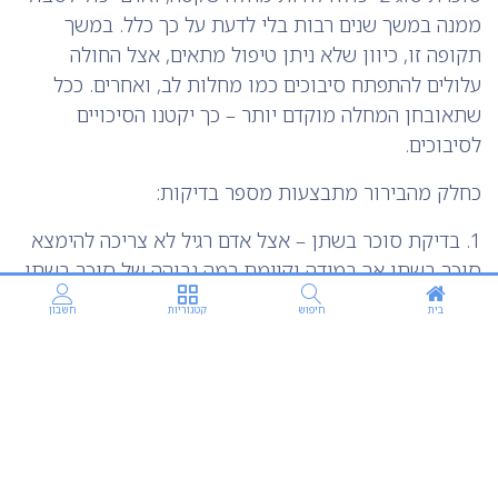
ממנה במשך שנים רבות בלי לדעת על כך כלל. במשך
תקופה זו, כיוון שלא ניתן טיפול מתאים, אצל החולה
עלולים להתפתח סיבוכים כמו מחלות לב, ואחרים. ככל
שתאובחן המחלה מוקדם יותר – כך יקטנו הסיכויים
לסיבוכים.
כחלק מהבירור מתבצעות מספר בדיקות:
1. בדיקת סוכר בשתן – אצל אדם רגיל לא צריכה להימצא
סוכר בשתן אך במידה וקיימת רמה גבוהה של סוכר בשתן
זה יכול להוות כסימן.
בית
חיפוש
קטגוריות
חשבון
2. רמת סוכר בדם – כפי שאמרנו ע"י בדיקה מבררים האם
כמות הסוכר הינה יציבה בגוף.
בדיקה זו נעשית לרוב לאחר צום לילה של 8 שעות.
3. העמסת סוכר – (GTT ) בדיקת סבילות המטופל