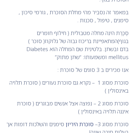
במאמר זה נסביר מהי מחלת הסוכרת , גורמי סיכון ,
סימנים , טיפול , סכנות .
סֻכֶּרֶת הינה מחלה מטבולית ( חילוף חומרים
בגוף)המתאפיינת בריכוז גבוה של גלוקוז( סוכר )
בדם ובשתן. בלטינית שם המחלה הוא Diabetes
mellitus ומשמעותו: “שתן מתוק”
אנו מכירים ב 3 סוגים של סוכרת :
סוכרת מסוג 1 – נקרא גם סוכרת נעורים ( סוכרת תלויה
באינסולין )
סוכרת מסוג 2 – נפוצה אצל אנשים מבוגרים ( סוכרת
איננה תלויה באינסולין )
סוכרת מסוג 3–
סוכרת היריון
סימנים והשלכות דומות אך
בעלות סיבה שונה!