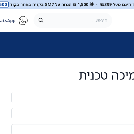
ינם מעל ₪399!
·
🎁 1,500 ₪ הנחה על SM7 בקניה באתר בקוד
500
atsApp
ר
סטטוסקופים
ריהוט רפואי
מכשור רפואי
דיאגנוסטיקה
מ