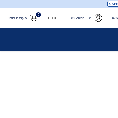
SM1
0
התחבר
Wh
03-9099001
העגלה שלי
תכלים
תכשירים
מחוללי חמצן ואביזרים
חילוץ