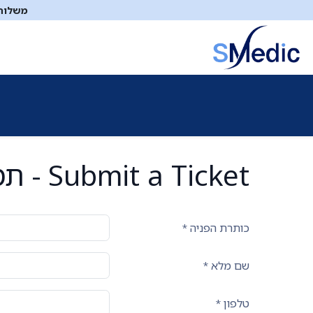
לג לתוכן
משלוח ח
ציוד סיעודי
תיקי עזרה ראשונה
כיבוי אש
דפיברילטו
Submit a Ticket - תמיכה טכנית
כותרת הפניה
*
שם מלא
*
טלפון
*