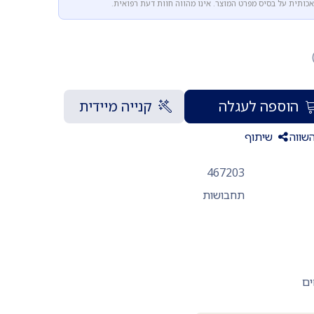
אכותית על בסיס מפרט המוצר. אינו מהווה חוות דעת רפואית.
הוספה לעגלה
קנייה מיידית
שווה
שיתוף
467203
תחבושות
ים