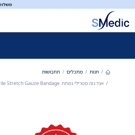
לג לתוכן
משלוח ח
ציוד סיעודי
תיקי עזרה ראשונה
כיבוי אש
דפיברילטו
חנות
מתכלים
תחבושות
אגד גזה סטרילי נמתח. Sterile Stretch Gauze Bandage. תחבושת רכה וגמישה לחבישת פצעים. מארז חמישייה (5 יח'). רוחב 5 / 7 / 10 ס"מ. ס.מדיק יבוא