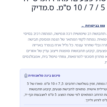
(5 יח'). רוחב 5 / 7 / 10 ס"מ. ס.מדיק
צפו בביקורות ←
 תחבושת רב שימושית רכה וגמישה, המהווה רכיב בסיסי
פואית. נמתח לקווי המתאר של הגפה ומספק חבישה
רה ובלי שחרור עצמי. כל גליל ארוז בנפרד באריזה
צעים, קיבוע תחבושות סופגות וייצוב עדין של אזורים
 פתרון חסכוני למרפאות, צוותי טיפול בית, אמבולנסים
.
🤖
סיכום בינה מלאכותית
אגד גזה סטרילי בעל מבנה נמתח, זמין בשלושה רוחבים: 5, 7 ו-10 ס"מ. מארז של 5
סטרילית אישית. מתאים לחבישת פצעים, קיבוע תחבושות
סופגות וייצוב גפה. בחרו את הרוחב המתאים לפי שטח הפצע: 5 ס"מ לאצבעות וכף יד,