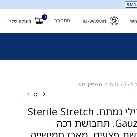
SM1
0
התחבר
Wh
03-9099001
העגלה שלי
תכלים
תכשירים
מחוללי חמצן ואביזרים
חילוץ
אגד גזה סטרילי נמתח. Sterile Stretch
Gauze Bandage. תחבושת רכה
שת פצעים. מארז חמישייה