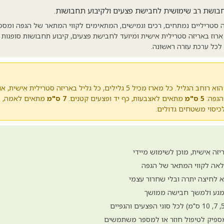
חבושת רב שימושית לחבישת פצעים ולקיבוע תחבושות.
ה סטריליים נמתחים, רכים וגמישים, המתאימים לקווי המתאר של הגפה ומס
ארוז באריזה סטרילית אישית ומיועד לחבישת פצעים, קיבוע תחבושות סופגות וי
י לכל ערכת עזרה ראשונה.
ההבדל היחיד בין הדגמים הוא רוחב הגליל. כל מארז מכיל 5 גלילים, כל גליל בארי
הגפה:
5 ס"מ
מתאים לאצבעות, כף יד ופצעים קטנים.
7 ס"מ
מתאים לאמה, לש
כיסוי משטחים גדולים.
ריזה אישית, מוכן לשימוש מיידי
אה לקווי המתאר של הגפה
 לחיצה יתרה ובלי שחרור עצמי
 למגע ולמשך חבישה ממושך
מספיק לטיפול חוזר או למספר משתמשים