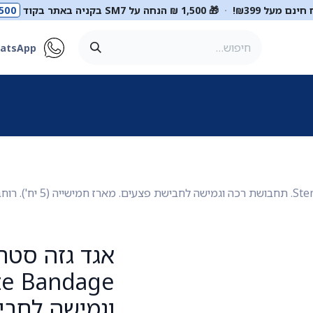
ינם מעל ₪399!
·
🎁 1,500 ₪ הנחה על SM7 בקניה באתר בקוד
500
atsApp
ר
סטטוסקופים
ריהוט רפואי
מכשור רפואי
דיאגנוסטיקה
מ
וגמישה לחבי