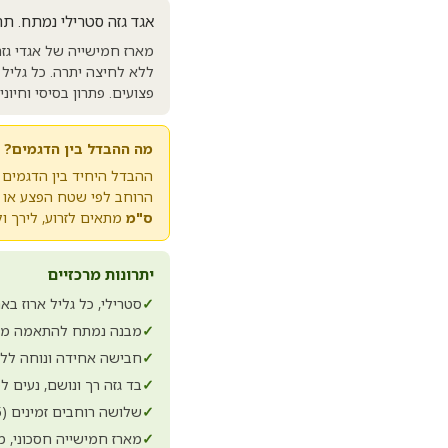
אגד גזה סטרילי נמתח. ת
מארז חמישייה של אגדי גז
ללא לחיצה יתרה. כל גליל 
פצועים. פתרון בסיסי וחיונ
מה ההבדל בין הדגמים?
הרוחב לפי שטח הפצע או 
ס"מ
מתאים לזרוע, לירך ול
יתרונות מרכזיים
✓
סטרילי, כל גליל ארוז בא
✓
מבנה נמתח להתאמה מל
✓
חבישה אחידה ונוחה ללא
✓
בד גזה רך ונושם, נעים
✓
שלושה רוחבים זמינים (5, 7, 10 ס"מ) לכל סוגי הפצעים והגפיים
✓
מארז חמישייה חסכוני, 