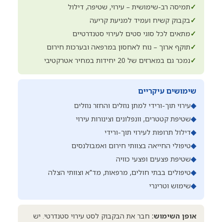
✓
תמיסה רב-שימושית – עירוי, שטיפה, דילול
✓
בקבוק קשיח ועמיד למניעת קריעה
✓
מתאים לכל סוגי סטים לעירוי סטנדרטיים
✓
תוקף ארוך – נוח לאחסון במרפאה ובערכות חירום
✓
נמכר גם במארזים של 20 יחידות במחיר אטרקטיבי
שימושים עיקריים
◆
עירוי תוך-ורידי למתן נוזלים והחזר נוזלים
◆
שטיפת קטטרים, וונפלונים וצינורות עירוי
◆
דילול תרופות לעירוי תוך-ורידי
◆
טיפולי החייאה בצוותי חירום ואמבולנסים
◆
שטיפת פצעים ופצעי כוויה
◆
טיפולים בבתי חולים, מרפאות, מד"א וצוותי הצלה
◆
שימוש וטרינרי
אופן השימוש:
חבר את הבקבוק לסט עירוי סטנדרטי. יש