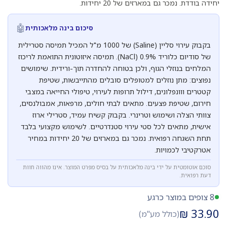
יחידה בודדת. נמכר גם במארזים של 20 יחידות.
🤖
סיכום בינה מלאכותית
בקבוק עירוי סליין (Saline) של 1000 מ"ל המכיל תמיסה סטרילית
של סודיום כלוריד 0.9% (NaCl). תמיסה איזוטונית התואמת לריכוז
המלחים בנוזלי הגוף, ולכן בטוחה להחדרה תוך-ורידית. שימושים
נפוצים: מתן נוזלים למטופלים סובלים מהתייבשות, שטיפת
קטטרים ווונפלונים, דילול תרופות לעירוי, טיפולי החייאה במצבי
חירום, שטיפת פצעים. מתאים לבתי חולים, מרפאות, אמבולנסים,
צוותי הצלה ושימוש וטרינרי. בקבוק קשיח עמיד, סטרילי ארוז
אישית, מתאים לכל סטי עירוי סטנדרטיים. לשימוש מקצועי בלבד
תחת השגחה רפואית. נמכר גם במארזים של 20 יחידות במחיר
אטרקטיבי לכמויות.
סוכם אוטומטית על ידי בינה מלאכותית על בסיס מפרט המוצר. אינו מהווה חוות
דעת רפואית.
8 צופים במוצר כרגע
₪
33.90
(כולל מע"מ)