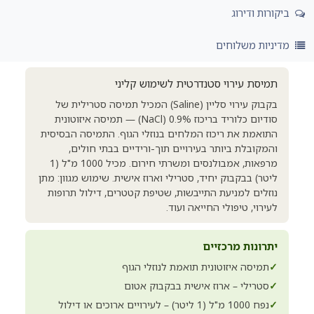
ביקורות ודירוג
מדיניות משלוחים
תמיסת עירוי סטנדרטית לשימוש קליני
בקבוק עירוי סליין (Saline) המכיל תמיסה סטרילית של
סודיום כלוריד בריכוז 0.9% (NaCl) — תמיסה איזוטונית
התואמת את ריכוז המלחים בנוזלי הגוף. התמיסה הבסיסית
והמקובלת ביותר בעירויים תוך-ורידיים בבתי חולים,
מרפאות, אמבולנסים ומשרתי חירום. מכיל 1000 מ"ל (1
ליטר) בבקבוק יחיד, סטרילי וארוז אישית. שימוש מגוון: מתן
נוזלים למניעת התייבשות, שטיפת קטטרים, דילול תרופות
לעירוי, טיפולי החייאה ועוד.
יתרונות מרכזיים
✓
תמיסה איזוטונית תואמת לנוזלי הגוף
✓
סטרילי – ארוז אישית בבקבוק אטום
✓
נפח 1000 מ"ל (1 ליטר) – לעירויים ארוכים או דילול