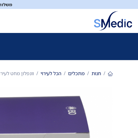
לג לתוכן
משלוח ח
ציוד סיעודי
תיקי עזרה ראשונה
כיבוי אש
דפיברילטו
חנות
מתכלים
הכל לעירוי
וונפלון מחט לעירוי/נידל. 50 יחידות. 16G אפור|18G ירוק|22G כחול. le