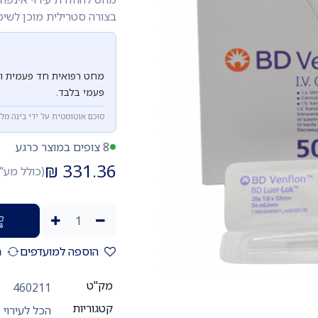
בצורה סטרילית מוכן לשימוש מידי ב
מחט רפואית חד פעמית וס
פעמי בלבד.
סוכם אוטומטית על ידי בינה מל
8 צופים במוצר כרגע
₪
331.36
(כולל מע"
הוספה למועדפים
ה
מק"ט
460211
קטגוריות
הכל לעירוי
,