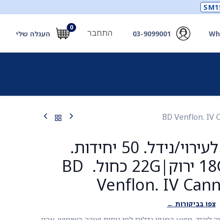
SM1
0
התחבר
Wh
03-9099001
העגלה שלי
תכלים
תכשירים
מחוללי חמצן ואביזרים
חילוץ
וונפלון מחט לעירוי/נידל. 50 יחידות.
16G אפור|18G ירוק|22G כחול. BD
Venflon. IV Can
צפו בביקורות ←
 לוריד. מוצע במגוון גדלים לפי נוחות וצורך השימוש. ארוז