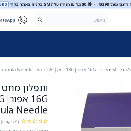
ינם מעל ₪399!
·
🎁 1,500 ₪ הנחה על SM7 בקניה באתר בקוד
500
atsApp
ר
סטטוסקופים
ריהוט רפואי
מכשור רפואי
דיאגנוסטיקה
מ
BD Venflon. IV Cannula Need
nula Needle
(0 ביקורת)
מחט להחדרת עירוי אינפוזיה