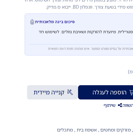
שעת צורך. וונפלון BD. ייבוא ס.מדיק.
🤖
סיכום בינה מלאכותית
טרילית. מיועדת להזרקות ושאיבת נוזלים. לשימוש חד
אכותית על בסיס מפרט המוצר. אינו מהווה חוות דעת רפואית.
מ)
הוספה לעגלה
קנייה מיידית
שווה
שיתוף
מזרקים ומחטים
,
אשפוז בית
,
מתכלים