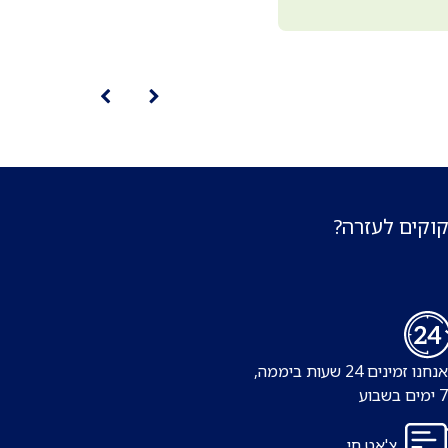
קוקים לעזרה?
נו זמינים 24 שעות ביממה,
צ'אט חי