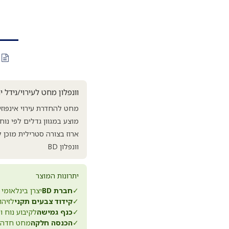
וונפלון מחט לעירוי/נידל ירוק 50יח' של חברת BD. BD Venflon. IV Cannula Needle BD. 50 יחידות
מחט להחדרת עירוי אינפוזי
מוצע במגוון גדלים לפי נוח
ארוז בצורה סטרילית מוכן 
וונפלון BD
יתרונות המוצר
✓
חברת BD
יצרן בינלאומי 
✓
קידוד צבעים תקני
לזיהו
✓
כנף גמישה
לקיבוע נוח ו
✓
הכנסה חלקה
מחט חדה ו