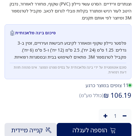
וצנתרים ורידיים. הסרט עשוי ניילון (PVC) שקוף, מחורר לאוורור, נדבק
היטב לעור רגיש ומתגרד בקלות מבלי לגרום לכאב. מקביל לטרנספור
3M ומיוצר לפי אותם תקנים.
🤖
סיכום בינה מלאכותית
פלסטר ניילון שקוף ומאוורר לקיבוע חבישות ועירויים, זמין ב-3
גדלים: 1.25 ס"מ (24 יח'), 2.5 ס"מ (12 יח') ו-5 ס"מ (6 יח').
מקביל לטרנספור 3M. מתאים לשימוש בבית ובמסגרות רפואיות.
סוכם אוטומטית על ידי בינה מלאכותית על בסיס מפרט המוצר. אינו מהווה חוות
דעת רפואית.
11 צופים במוצר כרגע
₪
106.19
(כולל מע"מ)
הוספה לעגלה
קנייה מיידית