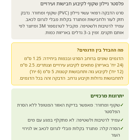
פלסטר ניילון שקוף לקיבוע חבישות ועירויים
סרט הדבקה רפואי עשוי ניילון (PVC) שקוף ומחורר. נדבק
חזק לעור ולחבישות ומתגרד בקלות מבלי לגרום לכאב.
עמיד לרטיבות ולשטיפה. מקביל לטרנספור 3M ומיוצר לפי
אותם תקנים. זמין ב-3 גדלים באריזות כמות.
מה ההבדל בין הדגמים?
הדגמים שונים ברוחב הסרט ובכמות ביחידה: 1.25 ס"מ
(24 יח' באריזה) מתאים לקיבוע עירויים וצנתרים; 2.5 ס"מ
(12 יח') לקיבוע גזה ותחבושות קטנות; 5 ס"מ (6 יח')
לתחבושות גדולות וקיבוע נרחב. הדבקה זהה בכל הדגמים.
יתרונות מרכזיים
✓
שקוף ומחורר: מאפשר בדיקת האזור המטופל ללא הסרת
הפלסטר
✓
עמיד לרטיבות ולשטיפה: לא מתקלף במגע עם מים
✓
הסרה קלה: מתגרד בקלות מבלי לגרום לכאב או לגירוי
העור