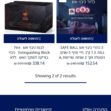
הוספה לעגלה
הוספה לעגלה
3 כדורי כיבוי אש SAFE BALL
לבנת כיבוי אש . Fire
בנות. 1.3 ק"ג. חיי מדף 5 שנים.
Extinguishing Block. כיבוי
הפעלה תוך 3 שניות. שריפות A,
בזריקה למוקד האש . ללא
B, C, E. ס.מדיק יבוא. 3 יח'
הכשרה. משקל 3.6 ק"ג. ס.מדיק
₪
338.14
₪
152.54
₪
599.00
₪
240.00
יבוא
Showing 2 of 2 results
החברה שלנו
קישורים שימושיים