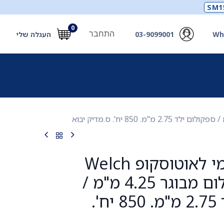
SM1
0
התחבר
Wh
03-9099001
העגלה שלי
תכלים
תכשירים
מחוללי חמצן ואביזרים
חילוץ
כיסוי חד פעמי לאוטוסקופ Welch
Allyn. ספקולום מבוגר 4.25 מ"מ /
ספקולום ילד 2.75 מ"מ. 850 יח'.