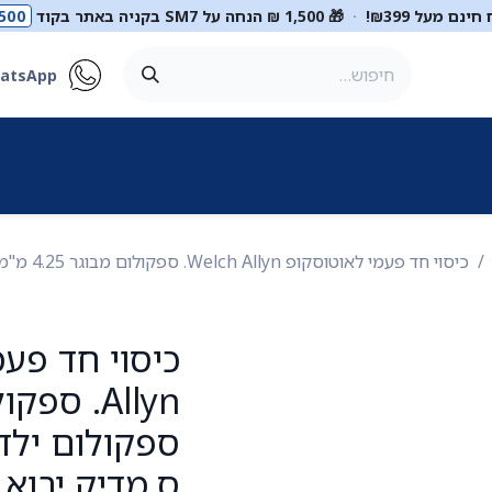
ינם מעל ₪399!
·
🎁 1,500 ₪ הנחה על SM7 בקניה באתר בקוד
500
atsApp
ר
סטטוסקופים
ריהוט רפואי
מכשור רפואי
דיאגנוסטיקה
מ
כיסוי חד פעמי לאוטוסקופ Welch Allyn. ספקולום מבוגר 4.25 מ"מ / ספקולום ילד 2.75 מ"מ. 850 יח'. ס.מדיק יבוא
ס.מדיק יבוא