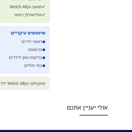
✓
תואם Welch Allyn
✓
פוליאתילן רפואי
שימושים עיקריים
◆
רופאי ילדים
◆
מרפאות
◆
בדיקות אוזן לילדים
◆
בתי חולים
ספקולום Welch Allyn ילד לכל מרפאה עם אוטוסקופ Welch Allyn.
אולי יעניין אתכם