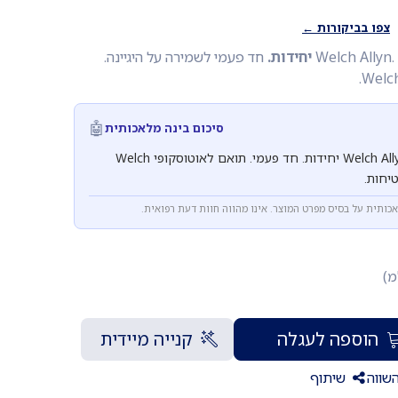
צפו בביקורות ←
חד פעמי לשמירה על היגיינה.
🤖
סיכום בינה מלאכותית
ספקולום אוזן ילד Welch Allyn. 850 יחידות. חד פעמי. תואם לאוטוסקופי Welch
אכותית על בסיס מפרט המוצר. אינו מהווה חוות דעת רפואית.
מ)
הוספה לעגלה
קנייה מיידית
שווה
שיתוף