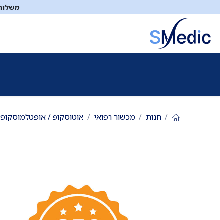
לג לתוכן
משלוח ח
ציוד סיעודי
תיקי עזרה ראשונה
כיבוי אש
דפיברילטו
חנות
מכשור רפואי
אוטוסקופ / אופטלמוסקופ