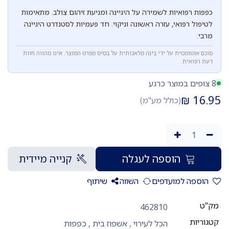
כפפות רפואיות לשמירה על היגיינה ומניעת זיהום צולב. מתאימות
לטיפול רפואי, עזרה ראשונה וניקוי. חד פעמיות לסטנדרט היגיינה
מרבי.
סוכם אוטומטית על ידי בינה מלאכותית על בסיס מפרט המוצר. אינו מהווה חוות
דעת רפואית.
8 צופים במוצר כרגע
₪
16.95
(כולל מע"מ)
הוספה לעגלה
קנייה מיידית
הוספה למועדפים
השווה
שיתוף
מק"ט
462810
קטגוריות
הכל לעירוי
,
אשפוז בית
,
כפפות