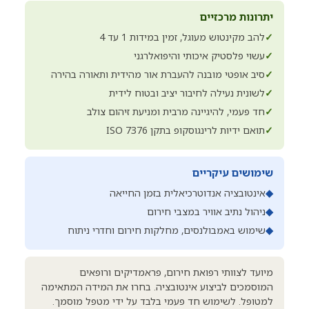
יתרונות מרכזיים
✓
להב מקינטוש מעוגל, זמין במידות 1 עד 4
✓
עשוי פלסטיק איכותי והיפואלרגני
✓
סיב אופטי מובנה להעברת אור מהידית ותאורה בהירה
✓
לשונית נעילה לחיבור יציב ובטוח לידית
✓
חד פעמי, להיגיינה מרבית ומניעת זיהום צולב
✓
תואם ידיות לרינגוסקופ בתקן ISO 7376
שימושים עיקריים
◆
אינטובציה אנדוטרכיאלית בזמן החייאה
◆
ניהול נתיב אוויר במצבי חירום
◆
שימוש באמבולנסים, מחלקות חירום וחדרי ניתוח
מיועד לצוותי רפואת חירום, פראמדיקים ורופאים
המוסמכים לביצוע אינטובציה. בחרו את המידה המתאימה
למטופל. לשימוש חד פעמי בלבד על ידי מטפל מוסמך.