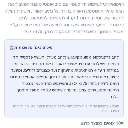
והיפואלרגני לשימוש חד פעמי, עם סיב אופטי מובנה המעביר את
האור מהידית ומספק תאורה בהירה של נתיב האוויר, ולשונית נעילה
לחיבור יציב. זמין במידות 1 עד 4 להתאמה לתינוקות, ילדים
ומבוגרים. מיועד לאינטובציה בזמן החייאה או במצבי חירום על ידי
מטפל מוסמך. תואם ידיות לרינגוסקופ בתקן ISO 7376.
🤖
סיכום בינה מלאכותית
להב לרינגוסקופ מסוג מקינטוש (להב מעוגל) העשוי פלסטיק חד
פעמי היפואלרגני עם סיב אופטי להעברת אור מהידית. הלהב זמין
במידות 1 עד 4 המתאימות מתינוקות ועד מבוגרים גדולים, ומיועד
לסיוע באינטובציה ובניהול נתיב אוויר בזמן החייאה או מצבי חירום.
תואם לידיות בתקן ISO 7376, והשימוש החד פעמי מבטיח
היגיינה ומונע זיהום צולב. מיועד לשימוש על ידי מטפל מוסמך
בלבד.
סוכם אוטומטית על ידי בינה מלאכותית על בסיס מפרט המוצר. אינו מהווה חוות
דעת רפואית.
10 צופים במוצר כרגע