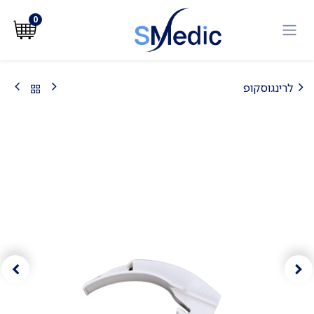
לג לתוכן
0
לרינגוסקופ