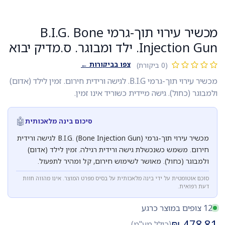
מכשיר עירוי תוך-גרמי B.I.G. Bone
Injection Gun. ילד ומבוגר. ס.מדיק יבוא
צפו בביקורות ←
(0 ביקורת)
מכשיר עירוי תוך-גרמי B.I.G. לגישה ורידית חירום. זמין לילד (אדום)
ולמבוגר (כחול). גישה מיידית כשוריד אינו זמין.
🤖
סיכום בינה מלאכותית
מכשיר עירוי תוך-גרמי B.I.G. (Bone Injection Gun) לגישה ורידית
חירום. משמש כשנכשלת גישה ורידית רגילה. זמין לילד (אדום)
ולמבוגר (כחול). מאושר לשימוש חירום, קל ומהיר לתפעול.
סוכם אוטומטית על ידי בינה מלאכותית על בסיס מפרט המוצר. אינו מהווה חוות
דעת רפואית.
12 צופים במוצר כרגע
₪
478.81
(כולל מע"מ)