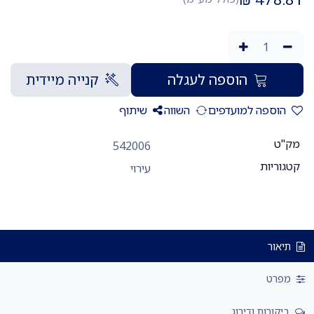
הוספה לעגלה
קנייה מיידית
הוספה למועדפים
השווה
שיתוף
מק"ט
542006
קטגוריות
עירוי
תיאור
מפרט
ביקורות ודירוג