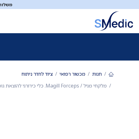
לג לתוכן
משלוח ח
ציוד סיעודי
תיקי עזרה ראשונה
כיבוי אש
דפיברילטו
חנות
מכשור רפואי
ציוד לחדר ניתוח
מלקחי מגיל / Magill Forceps. כלי כירורגי להוצאת גופים זרים מהאף והלוע ולכוונון צינור הנשמה. זמין במידת ילד ובמידת מבוגר. פלדת אל חלד רב פעמית. ס.מדיק יבוא