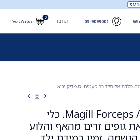
SM1
0
התחבר
Wh
03-9099001
העגלה שלי
תכלים
תכשירים
מחוללי חמצן ואביזרים
חילוץ
מלקחי מגיל / Magill Forceps. כלי
את גופים זרים מהאף והלוע
ר הנשמה. זמין במידת ילד