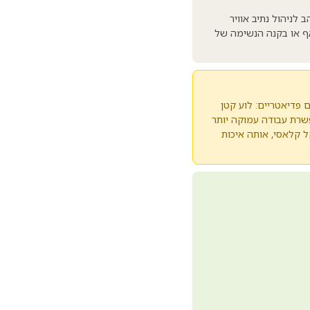
 לסטנדרט הזהב לניהול נתיב אוויר
אף או בקנה הנשימה של
P) באורך כ-20 ס"מ מתאימה למטופלים פדיאטריים: לוע קטן
 ברווח אנטומי מצומצם. מידת מבוגר (Adult) באורך כ-25 ס"מ מאפשרת עבודה עמוקה יותר
ל קלאסי, אותה איכות