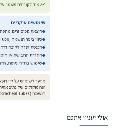
✓
עמיד לקורוזיה ושומר על 
שימושים עיקריים
◆
הוצאת גופים זרים מהפה, 
◆
כיוון צינור הנשמה (Endotracheal Tube) במהלך אינטובציה
◆
הכנסת זונדה לקיבה דרך
◆
החדרת תחבושת או חומר 
◆
שימוש בחדרי ניתוח, חדר
מיועד לשימוש על ידי רופא
ופרוטוקולים של נתיב אווי
הנשמה (Endotracheal Tubes), לרינגוסקופ. לעיקור באוטוקלאב לפני שימוש, לאחסון במקום נקי, יבש ומוגן.
אולי יעניין אתכם