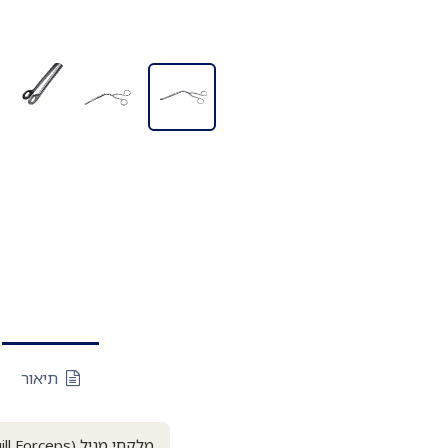
תיאור
מלקחי מגיל (Magill Forceps): ילד / מבוגר