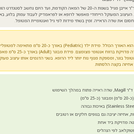
כלי כירורגי קלאסי שעיצב ד"ר אייבן מגיל בשנות ה-20 של המאה הקודמת, ועד היום נחשב
. העיצוב המעוקל הייחודי מאפשר לרופא או לפראמדיק לעבוד עמוק בלוע, ב
ום את שדה הראייה. זמין בשתי מידות לפי גיל ואנטומיית המטופל.
ההבדל היחיד בין הדגמים הוא האורך הכולל. מידת ילד (ediatric
יותר, פתחי אף צרים, ועבודה מדויקת
פל בוגר, ומספקת מנוף נוח יותר ליד הרופא. בשני הדגמים אותו עיצוב מעוק
אחיזה בקצה הלסתות.
לך השימוש
 ס"מ)
, אחיזה יציבה גם בגופים חלקים או רטובים
טה מדויקת ביד אחת
אוטוקלאב לפי הנהלים