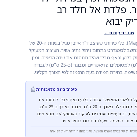
ר. פלדת אל חלד רב
ק יבוא
צפו בביקורות ←
מלקחי מגיל (Magill Forceps), כלי כירורגי שעיצב ד"ר אייבן מגיל בשנות ה-20 של
חשב לסטנדרט בתחום ניהול נתיב אוויר. העיצוב המעוקל
ק בלוע ובאף מבלי שהיד תחסום את שדה הראייה. זמין
בשתי מידות: ילד (כ-20 ס"מ) למטופלים פדיאטריים ומבוגר (כ-25 ס"מ) לעבודה
נשימה. בחירת המידה בעת ההזמנה לפי הצורך הקליני.
🤖
סיכום בינה מלאכותית
קל קלאסי המאפשר עבודה בלוע ובאף מבלי לחסום את
שדה הראייה. זמינים בשתי מידות: ילד באורך כ-20 ס"מ ומבוגר באורך כ-25 ס"מ.
אית, רב פעמיים ועמידים לעיקור באוטוקלאב. מתאימים
ת צינור הנשמה ופעולות חירום בנתיב אוויר.
אכותית על בסיס מפרט המוצר. אינו מהווה חוות דעת רפואית.