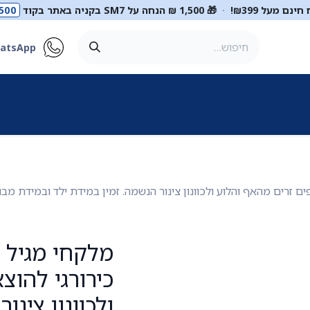
ינם מעל ₪399!
·
🎁 1,500 ₪ הנחה על SM7 בקניה באתר בקוד
500
atsApp
ר
סטטוסקופים
ריהוט רפואי
מכשור רפואי
דיאגנוסטיקה
מ
כירורגי להוצ
ולכוונון צינו