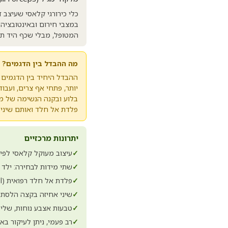
במצבי חירום ובאינטובציה
המטופל, מבלי שכף היד תחס
מה ההבדל בין הדגמים?
בלוע ובקנה הנשימה של מטו
פלדת אל חלד ואותם שיני 
יתרונות מרכזיים
✓
עיצוב מעוקל קלאסי לפי ד"ר Magill, שדה ראייה פתוח במה
✓
שתי מידות לבחירה: ילד (כ-20 ס"מ) ומבוגר (כ-25
✓
פלדת אל חלד רפואית (Stainless Steel) באיכות גבוהה
✓
שיני אחיזה בקצה הלסתות
✓
טבעות אצבע נוחות, שלי
✓
רב פעמי, ניתן לעיקור ב