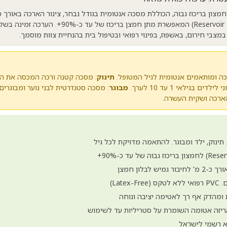
צון בריכוז גבוה, הכוללת מסכה אנטומית בגודל נבחר, צינור הארכה באורך ס
חמצן ושקית העשרה (Reservoir Bag) המאפשרת מתן חמצן בר
צבי חירום, באשפוז, בפינוי רפואי ובטיפול בית בהנחיית צוות מוסמך.
ה ומותאמים אנטומית לגיל המטופל.
תינוק
: מסכה קטנה ורכה המכסה את הא
דים בגילאי 1 עד 10 לערך.
מבוגר
: מסכה סטנדרטית לבני נוער ומבוגרים
הארכה ושקית העשרה.
תינוק, ילד ומבוגר. להתאמה מדויקת לכל גיל
ש לבלון חמצן
Late)
 ומהדק אף רך לאטימה יציבה ונוחה
ריזה אטומה השומרת על סטריליות עד לשימוש
א רשמי לישראל