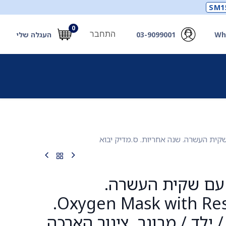
SM1
0
התחבר
Wh
03-9099001
העגלה שלי
תכלים
תכשירים
מחוללי חמצן ואביזרים
חילוץ
עם שקית העשרה.
Oxygen Mask with Reservoir Bag.
 ילד / מבוגר. צינור הארכה