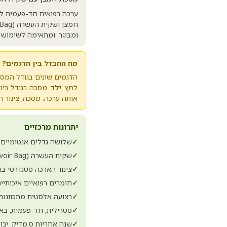
ערכה רפואית חד-פעמית לחמ
ומבוגר. ומתאימה לשימוש במ
מה ההבדל בין הדגמים?
הדגמים שונים בגודל המסכ
לחץ.
ילד
: מסכה בגודל בינוני ליל
אותה ערכה: מסכה, צינור 
יתרונות מרכזיים
✓
שלושה גדלים אנטומיים. 
✓
שקית העשרה (Reservoir Bag) לחמצון בריכוז גבוה של עד כ-90%+
✓
צינור הארכה סטנדרטי באורך כ-2 מ' לחיבור גמי
✓
חומרים רפואיים איכותיים. PVC רפואי ללא לטקס (x-Free
✓
רצועה אלסטית מתכווננת
✓
סטרילית, חד-פעמית, בא
✓
שנה אחריות ס.מדיק. יבו