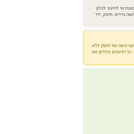
טנדרטי לחיבור לבלון
יכוז של עד כ-90%+. הערכה זמינה בשלושה גדלים. תינוק, ילד
ף והפה של תינוק ללא
. כל הדגמים כוללים את