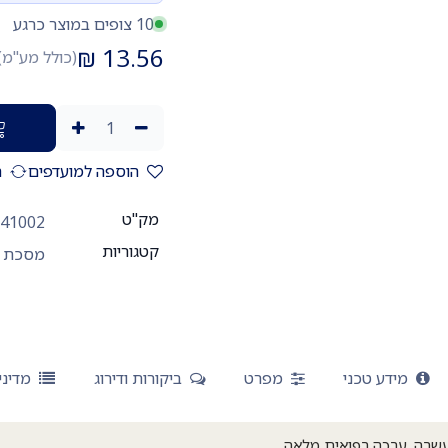
10 צופים במוצר כרגע
₪
13.56
(כולל מע"מ)
הוספה למועדפים
ה
מק"ט
341002
קטגוריות
מסכת ח
מידע טכני
מפרט
ביקורות ודירוג
מדיני
שרה. ערכה רפואית מלאה