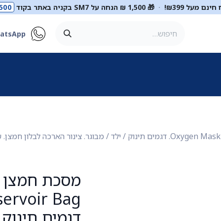
ינם מעל ₪399!
·
🎁 1,500 ₪ הנחה על SM7 בקניה באתר בקוד
500
atsApp
ר
סטטוסקופים
ריהוט רפואי
מכשור רפואי
דיאגנוסטיקה
מ
מסכת חמצן 
דגמים תינוק /