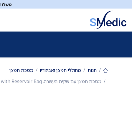
לג לתוכן
משלוח ח
ציוד סיעודי
תיקי עזרה ראשונה
כיבוי אש
דפיברילטו
חנות
מחוללי חמצן ואביזוריו
מסכת חמצן
מסכת חמצן עם שקית העשרה. Oxygen Mask with Reservoir Bag. דגמים תינוק / ילד / מבוגר. צינור הארכה לבלון חמצן. שקית העשרה. שנה אחריות. ס.מדיק יבוא