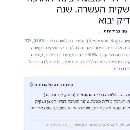
 שקית העשרה. שנה
יק יבוא
צפו בביקורות ←
לושה גדלים:
תינוק, ילד
כה אנטומית, צינור הארכה לבלון חמצן ושקית העשרה
המאפשרת מתן חמצן בריכוז גבוה של עד כ-90%+. חד-פעמית סטרילית, עומדת
ס, מתאימה לאמבולנסים, מרפאות, בתי חולים וטיפול
 ס.מדיק.
🤖
סיכום בינה מלאכותית
ה בשלושה גדלים אנטומיים (תינוק, ילד ומבוגר)
. הערכה כוללת מסכה, צינור הארכה לבלון חמצן ושקית
ת. מתאימה לחירום, פינוי רפואי ואשפוז, עם שנה אחריות
אכותית על בסיס מפרט המוצר. אינו מהווה חוות דעת רפואית.