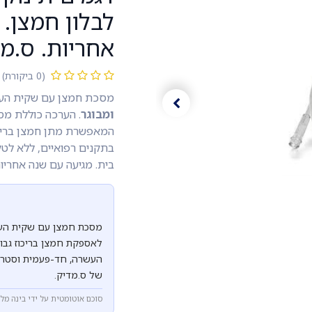
לבלון חמצן.
אחריות. ס.מד
(0 ביקורת)
מסכת חמצן עם שקית העשרה (Reservoir Bag), זמינה בש
ומבוגר
. הערכה כוללת מס
בתקנים רפואיים, ללא לטק
בית. מגיעה עם שנה אחריות
מסכת חמצן עם שקית העשר
לאספקת חמצן בריכוז גבוה
העשרה, חד-פעמית וסטרילי
של ס.מדיק.
סוכם אוטומטית על ידי בינה מל