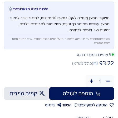
🤖
סיכום בינה מלאכותית
משקפי חמצן (קנולה לאף) במארז 10 יחידות, לחיבור ישיר למקור
חמצן. עשויות מחומר רך ונעים, מתאימות למבוגרים וילדים,
זמינות ב-3 דגמים לבחירה.
סוכם אוטומטית על ידי בינה מלאכותית על בסיס מפרט המוצר. אינו מהווה חוות
דעת רפואית.
9 צופים במוצר כרגע
₪
93.22
(כולל מע"מ)
הוספה לעגלה
קנייה מיידית
הוספה למועדפים
השווה
שיתוף
מק"ט