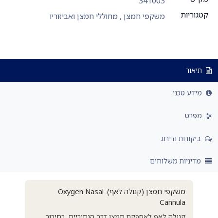
341003
קטגוריות
משקפי חמצן
,
מחוללי חמצן ואביזוריו
תיאור
מידע טכני
מפרט
ביקורות ודירוג
מדיניות משלוחים
משקפי חמצן (קנולה לאף). Oxygen Nasal
Cannula
קנולה לאף לאספקת חמצן דרך הנחיריים, בחיבור