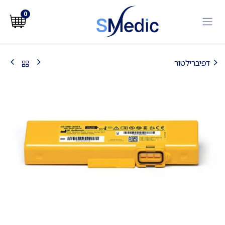
לג לתוכן
0
דפיברילטור