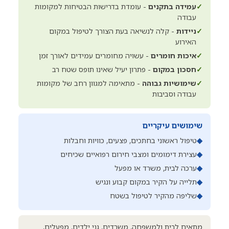
✓
עמידה בתקנים
- עומדת בדרישות הבטיחות למקומות
עבודה
✓
ניידות
- קלה לנשיאה בעת הצורך לטיפול במקום
האירוע
✓
איכות חומרים
- עשויה מחומרים עמידים לאורך זמן
✓
חסכון במקום
- פתרון יעיל שאינו תופס שטח רב
✓
שימושיות גבוהה
- מתאימה למגוון רחב של מקומות
עבודה וסביבות
שימושים עיקריים
◆
טיפול ראשוני בחתכים, פצעים, כוויות וחבלות
◆
עצירת דימומים ומצבי חירום רפואיים שכיחים
◆
ערכה לבית, משרד או מפעל
◆
תלייה על הקיר במקום קבוע ונגיש
◆
שליפה מהקיר לטיפול בשטח
מתאים לבית ולמשפחה, משרדים, גני ילדים, מפעלים,