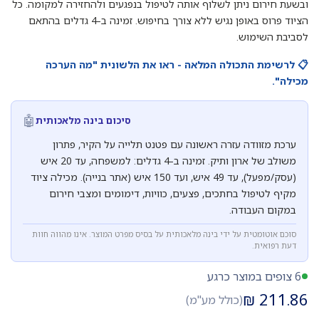
ובשעת חירום ניתן לשלוף אותה לטיפול בנפגעים ולהחזירה למקומה. כל
הציוד פרוס באופן נגיש ללא צורך בחיפוש. זמינה ב-4 גדלים בהתאם
לסביבת השימוש.
📋 לרשימת התכולה המלאה - ראו את הלשונית "מה הערכה
מכילה".
🤖
סיכום בינה מלאכותית
ערכת מזוודה עזרה ראשונה עם פטנט תלייה על הקיר, פתרון
משולב של ארון ותיק. זמינה ב-4 גדלים: למשפחה, עד 20 איש
(עסק/מפעל), עד 49 איש, ועד 150 איש (אתר בנייה). מכילה ציוד
מקיף לטיפול בחתכים, פצעים, כוויות, דימומים ומצבי חירום
במקום העבודה.
סוכם אוטומטית על ידי בינה מלאכותית על בסיס מפרט המוצר. אינו מהווה חוות
דעת רפואית.
6 צופים במוצר כרגע
₪
211.86
(כולל מע"מ)