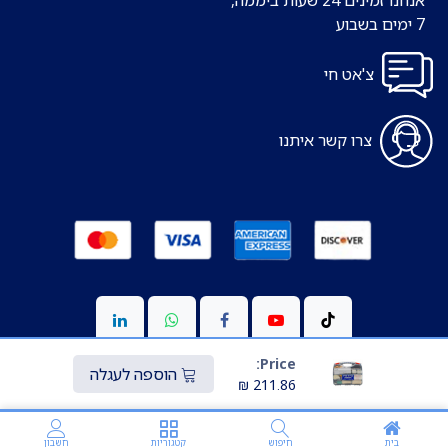
7 ימים בשבוע
צ'אט חי
צרו קשר איתנו
Price:
הוספה לעגלה
₪
211.86
Copyright © כל הזכויות שמורות ל-S-medic
מופעל ע"י
Transparo.io
בית
חיפוש
קטגוריות
חשבון