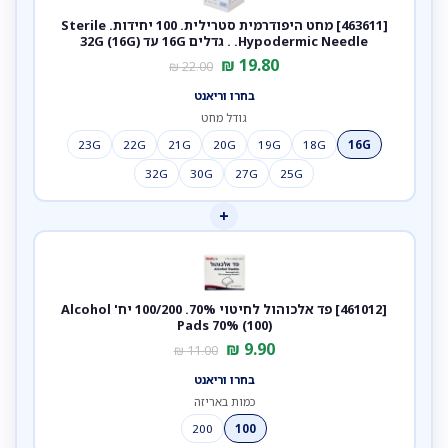
[463611] מחט היפודרמית סטרילית. 100 יחידות. Sterile
Hypodermic Needle. . גדלים 16G עד 32G (16G)
₪
19.80
₪
22.00
בחרו וריאנט
גודל מחט
23G
22G
21G
20G
19G
18G
16G
32G
30G
27G
25G
+
[461012] פד אלכוהול לחיטוי 70%. 100/200 יח' Alcohol
Pads 70% (100)
₪
9.90
₪
11.00
בחרו וריאנט
כמות באריזה
200
100