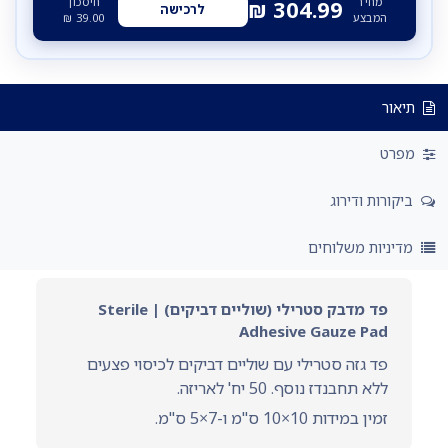
מחיר
חיסכון
₪
304.99
לרכישה
המבצע
39.00
₪
תיאור
מפרט
ביקורות ודירוג
מדיניות משלוחים
פד מדבק סטרילי (שוליים דביקים) | Sterile
Adhesive Gauze Pad
פד גזה סטרילי עם שוליים דביקים לכיסוי פצעים
ללא תחבנדז נוסף. 50 יח' לאריזה.
זמין במידות 10×10 ס"מ ו-7×5 ס"מ.