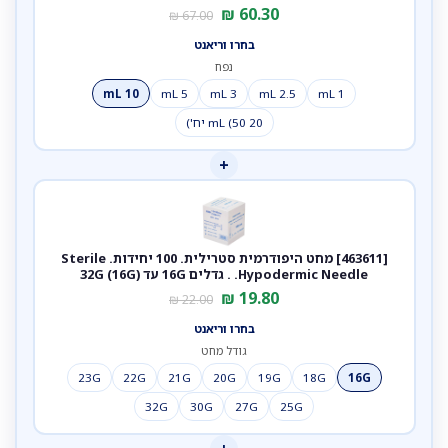
₪
60.30
₪
67.00
בחרו וריאנט
נפח
10 mL
5 mL
3 mL
2.5 mL
1 mL
20 mL (50 יח')
+
[463611] מחט היפודרמית סטרילית. 100 יחידות. Sterile
Hypodermic Needle. . גדלים 16G עד 32G (16G)
₪
19.80
₪
22.00
בחרו וריאנט
גודל מחט
23G
22G
21G
20G
19G
18G
16G
32G
30G
27G
25G