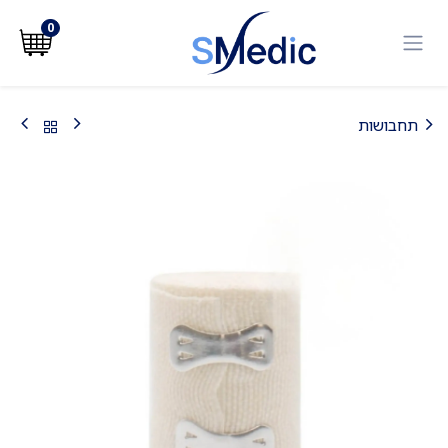
לג לתוכן
0
תחבושות