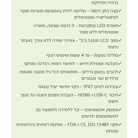
ברורה ומדויקת
✓
קצה ניתן להזזה – שליטה ידנית באמצעות מערכת מנוף
לוויזואליזציה אופטימלית
✓
תאורת LED מתקדמת – 3 דרגות עוצמה, תאורה
אופטימלית ללא סנוור
✓
מסך LCD מובנה 3.5" – צפייה ישירה ללא צורך באביזר
חיצוני
✓
סוללה נטענת – עד 4 שעות שימוש רצוף
✓
הקלטה ושמירת וידאו – לתיעוד רפואי, הדרכה ומחקר
✓
להבים במגוון גדלים – מותאמים לכל גיל ומבנה אנטומי,
מילדים ועד מבוגרים
✓
עמידות למים IPX7 – ניקוי וחיטוי יעיל ובטוח
✓
חיבור USB-C ו-HDMI – העברת נתונים והצגה על מסך
חיצוני
✓
ממשק אינטואיטיבי – קל ללמידה ולתפעול גם
למשתמשים חדשים
✓
תקני CE, ISO 13485 ו-FDA – אמינות רפואית בינלאומית
מוכחת