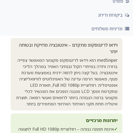
מפרט
ביקורות ודירוג
מדיניות משלוחים
וידאו לרינגוסקופ מתקדם – אינטובציה מדויקת ובטוחה
יותר
medSniper הוא וידאו לרינגוסקופ מקצועי המאפשר צפייה
ברורה וחדה במיתרי הקול ובנתיבי האוויר במהלך הליכי
אינטובציה. בעל קצה ניתן להזזה ידנית באמצעות מערכת
מנוף, מאפשר הרמה עדינה של האפיגלוטיס לוויזואליזציה
אופטימלית. רזולוציית Full HD 1080p, תאורת LED
מתקדמת ומסך LCD מובנה הופכים את המכשיר לכלי
מקצועי ברמה הגבוהה ביותר לרופאים ואנשי רפואה. תוצרת
איטליה תחת תקני האיחוד האירופי המחמירים ביותר.
יתרונות מרכזיים
✓
איכות תמונה גבוהה – רזולוציית Full HD 1080p לתצוגה