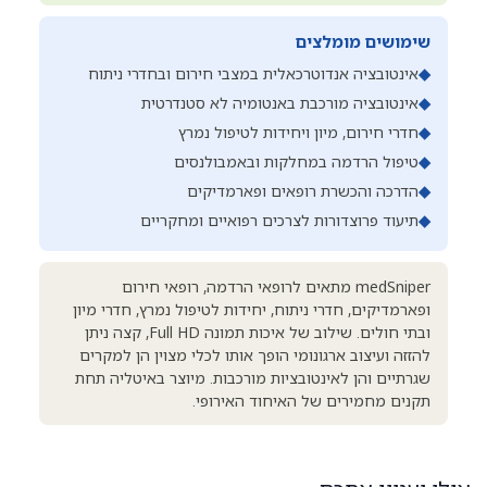
שימושים מומלצים
◆
אינטובציה אנדוטרכאלית במצבי חירום ובחדרי ניתוח
◆
אינטובציה מורכבת באנטומיה לא סטנדרטית
◆
חדרי חירום, מיון ויחידות לטיפול נמרץ
◆
טיפול הרדמה במחלקות ובאמבולנסים
◆
הדרכה והכשרת רופאים ופארמדיקים
◆
תיעוד פרוצדורות לצרכים רפואיים ומחקריים
medSniper מתאים לרופאי הרדמה, רופאי חירום
ופארמדיקים, חדרי ניתוח, יחידות לטיפול נמרץ, חדרי מיון
ובתי חולים. שילוב של איכות תמונה Full HD, קצה ניתן
להזזה ועיצוב ארגונומי הופך אותו לכלי מצוין הן למקרים
שגרתיים והן לאינטובציות מורכבות. מיוצר באיטליה תחת
תקנים מחמירים של האיחוד האירופי.