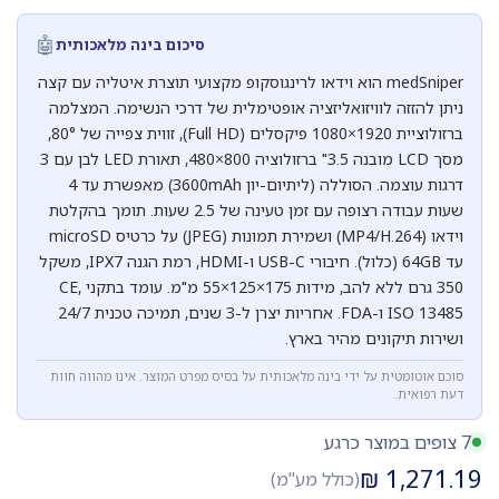
🤖
סיכום בינה מלאכותית
medSniper הוא וידאו לרינגוסקופ מקצועי תוצרת איטליה עם קצה
ניתן להזזה לוויזואליזציה אופטימלית של דרכי הנשימה. המצלמה
ברזולוציית 1920×1080 פיקסלים (Full HD), זווית צפייה של 80°,
מסך LCD מובנה 3.5" ברזולוציה 800×480, תאורת LED לבן עם 3
דרגות עוצמה. הסוללה (ליתיום-יון 3600mAh) מאפשרת עד 4
שעות עבודה רצופה עם זמן טעינה של 2.5 שעות. תומך בהקלטת
וידאו (MP4/H.264) ושמירת תמונות (JPEG) על כרטיס microSD
עד 64GB (כלול). חיבורי USB-C ו-HDMI, רמת הגנה IPX7, משקל
350 גרם ללא להב, מידות 175×125×55 מ"מ. עומד בתקני CE,
ISO 13485 ו-FDA. אחריות יצרן ל-3 שנים, תמיכה טכנית 24/7
ושירות תיקונים מהיר בארץ.
סוכם אוטומטית על ידי בינה מלאכותית על בסיס מפרט המוצר. אינו מהווה חוות
דעת רפואית.
7 צופים במוצר כרגע
₪
1,271.19
(כולל מע"מ)