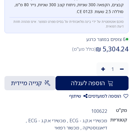
קבצים, הקפאה 300 שניות, ניתוח קצב 300 שניות, נייר 80 מ"מ,
סוללה 2.5 שעות. CE 0123.
סוכם אוטומטית על ידי בינה מלאכותית על בסיס מפרט המוצר. אינו מהווה חוות
דעת רפואית.
6 צופים במוצר כרגע
₪
5,304.24
(כולל מע"מ)
הוספה לעגלה
קנייה מיידית
הוספה למועדפים
שיתוף
מק"ט
100622
קטגוריות
מכשירי א.ק.ג - ECG
,
מכשירי א.ק.ג - ECG
,
דיאגנוסטיקה
,
מכשור רפואי