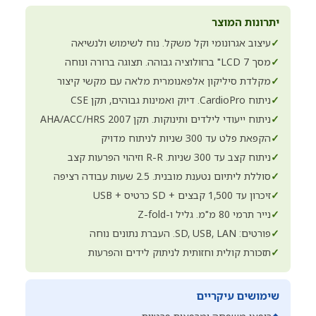
יתרונות המוצר
✓
עיצוב אגרונומי וקל משקל. נוח לשימוש ולנשיאה
✓
מסך LCD 7" ברזולוציה גבוהה. תצוגה ברורה ונוחה
✓
מקלדת סיליקון אלפאנומרית מלאה עם מקשי קיצור
✓
ניתוח CardioPro. דיוק ואמינות גבוהים, תקן CSE
✓
ניתוח ייעודי לילדים ותינוקות. תקן AHA/ACC/HRS 2007
✓
הקפאת פלט עד 300 שניות לניתוח מדויק
✓
ניתוח קצב עד 300 שניות. R-R וזיהוי הפרעות קצב
✓
סוללת ליתיום נטענת מובנית. 2.5 שעות עבודה רציפה
✓
זיכרון עד 1,500 קבצים + SD כרטיס + USB
✓
נייר תרמי 80 מ"מ. גליל ו-Z-fold
✓
פורטים: SD, USB, LAN. העברת נתונים נוחה
✓
תזכורת קולית וחזותית לניתוק לידים והפרעות
שימושים עיקריים