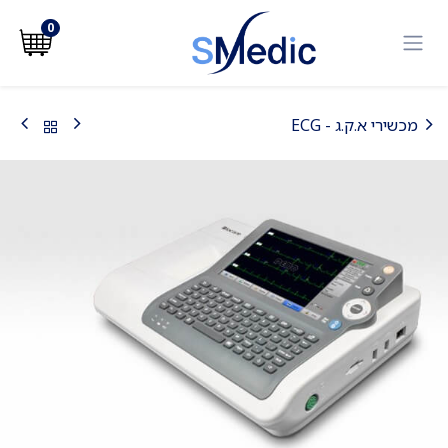
לג לתוכן
0
מכשירי א.ק.ג - ECG