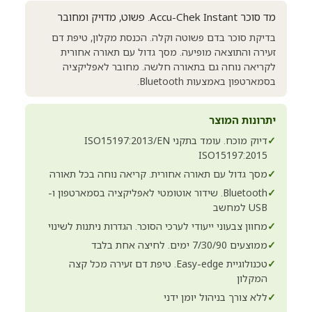
מד סוכר Accu-Chek Instant. פשוט, מדויק ומחובר
בדיקת סוכר בדם פשוטה וקלה. הכנסת מקלון, טיפת דם
זעירה והתוצאה מופיעה. מסך גדול עם תאורה אחורית
לקריאה נוחה גם בתאורה חלשה. מחובר לאפליקציה
בסמארטפון באמצעות Bluetooth.
יתרונות המוצר
✓
דיוק מוכח. עומד בתקני ISO15197:2013/EN
ISO15197:2015
✓
מסך גדול עם תאורה אחורית. קריאה נוחה בכל תאורה
✓
Bluetooth. שידור אוטומטי לאפליקציה בסמארטפון ו-
USB למחשב
✓
מחוון צבעוני ייעודי לערכי הסוכר. הגדרות ניתנות לשינוי
✓
ממוצעים 7/30/90 ימים. לחיצה אחת בלבד
✓
טכנולוגיית Easy-edge. טיפת דם זעירה מכל קצה
המקלון
✓
ללא צורך בניהול יומן ידני