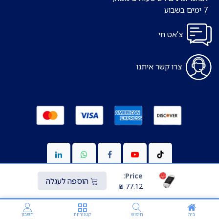
7 ימים בשבוע
צ'אט חי
צרו קשר איתנו
Price:
הוספה לעגלה
₪
77.12
Copyright © כל הזכויות שמורות ל-S-medic
מופעל ע"י
Transparo.io
בית
חיפוש
קטגוריות
חשבון