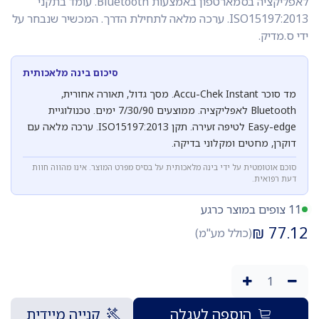
לאפליקציה בסמארטפון באמצעות Bluetooth. עומד בתקני
ISO15197:2013. ערכה מלאה לתחילת הדרך. המכשיר שנבחר על
ידי ס.מדיק.
סיכום בינה מלאכותית
מד סוכר Accu-Chek Instant. מסך גדול, תאורה אחורית,
Bluetooth לאפליקציה. ממוצעים 7/30/90 ימים. טכנולוגיית
Easy-edge לטיפה זעירה. תקן ISO15197:2013. ערכה מלאה עם
דוקרן, מחטים ומקלוני בדיקה.
סוכם אוטומטית על ידי בינה מלאכותית על בסיס מפרט המוצר. אינו מהווה חוות
דעת רפואית.
11 צופים במוצר כרגע
₪
77.12
(כולל מע"מ)
הוספה לעגלה
קנייה מיידית