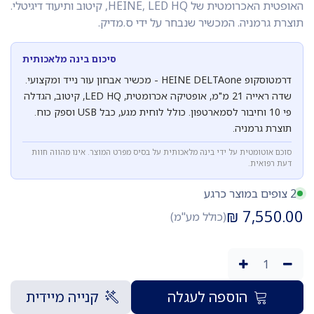
האופטית האכרומטית של HEINE, LED HQ, קיטוב ותיעוד דיגיטלי.
תוצרת גרמניה. המכשיר שנבחר על ידי ס.מדיק.
סיכום בינה מלאכותית
דרמטוסקופ HEINE DELTAone - מכשיר אבחון עור נייד ומקצועי.
שדה ראייה 21 מ"מ, אופטיקה אכרומטית, LED HQ, קיטוב, הגדלה
פי 10 וחיבור לסמארטפון. כולל לוחית מגע, כבל USB וספק כוח.
תוצרת גרמניה.
סוכם אוטומטית על ידי בינה מלאכותית על בסיס מפרט המוצר. אינו מהווה חוות
דעת רפואית.
2 צופים במוצר כרגע
₪
7,550.00
(כולל מע"מ)
הוספה לעגלה
קנייה מיידית