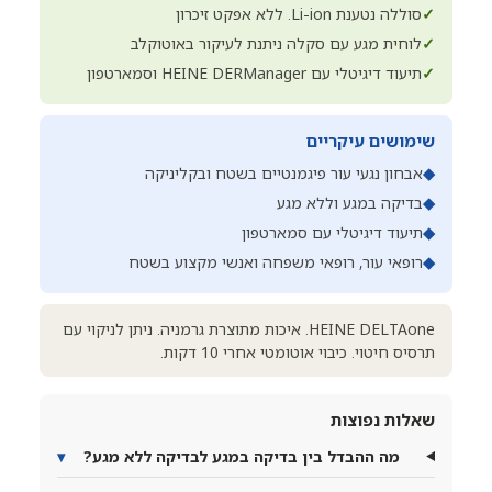
✓
סוללה נטענת Li-ion. ללא אפקט זיכרון
✓
לוחית מגע עם סקלה ניתנת לעיקור באוטוקלב
✓
תיעוד דיגיטלי עם HEINE DERManager וסמארטפון
שימושים עיקריים
◆
אבחון נגעי עור פיגמנטיים בשטח ובקליניקה
◆
בדיקה במגע וללא מגע
◆
תיעוד דיגיטלי עם סמארטפון
◆
רופאי עור, רופאי משפחה ואנשי מקצוע בשטח
HEINE DELTAone. איכות מתוצרת גרמניה. ניתן לניקוי עם
תרסיס חיטוי. כיבוי אוטומטי אחרי 10 דקות.
שאלות נפוצות
מה ההבדל בין בדיקה במגע לבדיקה ללא מגע?
▾