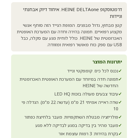
דרמטוסקופ HEINE DELTAone. איחוד דיוק אבחנתי
וניידות
קטן מבחוץ, גדול מבפנים. המופת הנייד הזה סוחף אנשי
מקצוע רפואיים. תמונה בהירה וחדה עם המערכת האופטית
האכרומטית של HEINE. כולל לוחית מגע עם סקלה, כבל
USB עם ספק כוח מאושר רפואית ומזוודה.
יתרונות המוצר
✓
נכנס לכל כיס. קומפקטי ונייד
✓
תמונה חדה במיוחד עם המערכת האופטית האכרומטית
החדשה של HEINE
✓
עיבוד צבעים מעולה בזכות LED HQ
✓
שדה ראייה אמיתי 21 מ"מ (עדשה 22 מ"מ). הגדלה פי
10
✓
פולריזציה מבטלת השתקפויות. מעבר בלחיצת כפתור
✓
מעבר מהיר בין בדיקה במגע לבדיקה ללא מגע
✓
בקרת בהירות: 3 רמות עוצמת אור