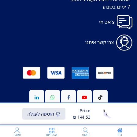
7 ימים בשבוע
צ'אט חי
צרו קשר איתנו
Price:
הוספה לעגלה
₪
141.53
Copyright © כל הזכויות שמורות ל-S-medic
מופעל ע"י
Transparo.io
בית
חיפוש
קטגוריות
חשבון