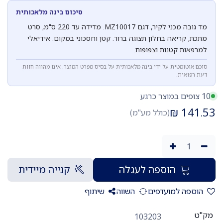
סיכום בינה מלאכותית
מד גובה מכני לקיר, דגם MZ10017. מדידה עד 220 ס"מ, סרט
מתכת, קריאה בחלון תצוגה ברור. קטן וחסכוני במקום. אידיאלי
למרפאות קטנות וצפופות.
סוכם אוטומטית על ידי בינה מלאכותית על בסיס מפרט המוצר. אינו מהווה חוות
דעת רפואית.
10 צופים במוצר כרגע
₪
141.53
(כולל מע"מ)
הוספה לעגלה
קנייה מיידית
הוספה למועדפים
השווה
שיתוף
מק"ט
103203