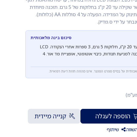
התינוק וכיבוי אוטומטי. כושר שקילה עד 20 ק"ג בחלוקות של 5 גרם. תוכנה מיוחדת
המונעת השפעת תנודות התינוק על המדידה. הפעלה על 4 סוללות AA (כלולות).
בחר על ידי ס.מדיק.
סיכום בינה מלאכותית
משקל תינוק EBST-20L עד 20 ק"ג, חלוקות 5 גרם, 3 ספרות אחרי הנקודה. LCD
גדול, עריסה מותאמת, תוכנה למניעת תנודות, כיבוי אוטומטי, אופציית מד אור. 4
אכותית על בסיס מפרט המוצר. אינו מהווה חוות דעת רפואית.
מע"מ)
הוספה לעגלה
קנייה מיידית
שווה
שיתוף