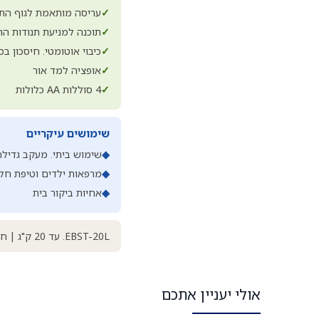
✓
עריסה מותאמת לגוף התינ
✓
תוכנה למניעת תנודות הת
✓
כיבוי אוטומטי. חיסכון בס
✓
אופציה למד אור
✓
4 סוללות AA כלולות
שימושים עיקריים
◆
שימוש ביתי. מעקב גדילת
◆
מרפאות ילדים וטיפת חל
◆
אחיות ביקור בית
EBST-20L. עד 20 ק"ג | חלוקות 5 גרם | 3 ספרות אחרי הנקודה | LCD גדול | עריסה מותאמת | 4 סוללות AA כלולות
אולי יעניין אתכם