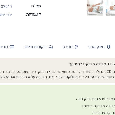
מק"ט
103217
קטגוריות
מדי מש
מידע טכני
מפרט
ביקורות ודירוג
מדיני
משקל תינוק ביתי עם תצוגת LCD גדולה במיוחד ועריסה מותאמת לגוף התינוק. כיבוי אוטומטי ו
ם. הפעלה על 4 סוללות AA הכלולות במארז.