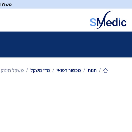
לג לתוכן
משלוח ח
ציוד סיעודי
תיקי עזרה ראשונה
כיבוי אש
דפיברילטו
חנות
מכשור רפואי
מדי משקל
משקל תינוק ביתי דגם EBST-20L. עד 20 ק"ג. LCD גדול. 