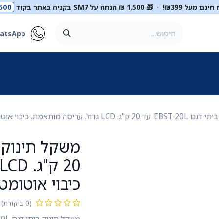
ינם מעל ₪399!
·
🎁 1,500 ₪ הנחה על SM7 בקניה באתר בקוד
500
atsApp
ר
סטטוסקופים
ריהוט רפואי
מכשור רפואי
דיאגנוסטיקה
מ
עריסה מותאמת. כיבוי אוטומטי. ס.מדיק יבוא
כיבוי אוטומטי
(0 ביקורת)