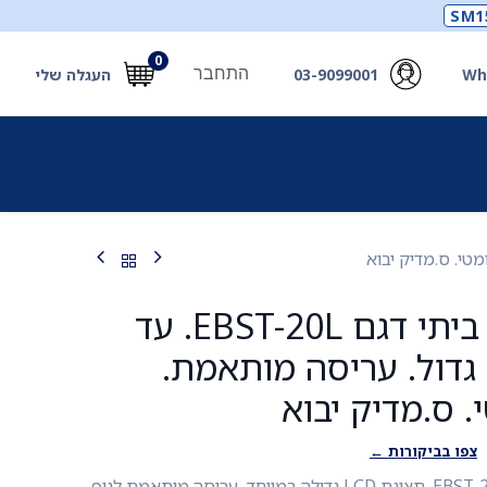
SM1
0
התחבר
Wh
03-9099001
העגלה שלי
תכלים
תכשירים
מחוללי חמצן ואביזרים
חילוץ
משקל תינוק ביתי דגם EBST-20L. עד
20 ק"ג. LCD גדול. עריסה מותאמת.
. ס.מדיק יבוא
צפו בביקורות ←
משקל תינוק ביתי דגם EBST-20L. תצוגת LCD גדולה במיוחד, עריסה מותאמת לגוף