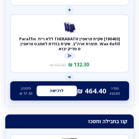
+
[180403] שקית פראפין THERABATH ללא ריח. Paraffin
Wax Refill. תוצרת ארה"ב. שקית בודדת לאמבט פראפין.
ס.מדיק יבוא
×3
₪
132.30
₪
147.00
=
מחיר
חיסכון
₪
464.40
לרכישה
המבצע
51.60
₪
קנו בחבילה וחסכו