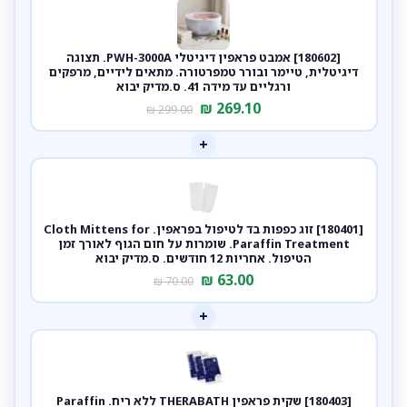
[180602] אמבט פראפין דיגיטלי PWH-3000A. תצוגה
דיגיטלית, טיימר ובורר טמפרטורה. מתאים לידיים, מרפקים
ורגליים עד מידה 41. ס.מדיק יבוא
₪
269.10
₪
299.00
+
[180401] זוג כפפות בד לטיפול בפראפין. Cloth Mittens for
Paraffin Treatment. שומרות על חום הגוף לאורך זמן
הטיפול. אחריות 12 חודשים. ס.מדיק יבוא
₪
63.00
₪
70.00
+
[180403] שקית פראפין THERABATH ללא ריח. Paraffin