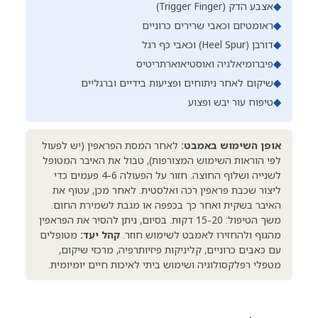
◆
אצבע הדק (Trigger Finger)
◆
ראומטיזם וכאבי שרירים כרוניים
◆
דורבן (Heel Spur) וכאבי כף רגל
◆
פיברומיאלגיה ואוסטיאוארתריטיס
◆
שיקום לאחר ניתוחים ופציעות בידיים וברגליים
◆
טיפוח עור יבש ופצוע
אופן השימוש באמבט:
לאחר המסת הפראפין (יש לפעול
לפי הוראות השימוש המצורפות), טבול את האיבר המטופל
לשנייה ושלוף החוצה. חזור על הפעולה 4-6 פעמים כדי
ליצור שכבת פראפין רכה ואלסטית. לאחר מכן, עטוף את
האיבר בשקית ואחר כך בכפפה או מגבת לשמירת החום.
משך הטיפול: 15-20 דקות. בסיום, ניתן להסיר את הפראפין
מהגוף ולהחזירו לאמבט לשימוש חוזר.
קהל יעד:
מטופלים
עם כאבים כרוניים, קליניקות פיזיותרפיה, מרכזי שיקום,
מטפלי רפלקסולוגיה ושימוש ביתי לאיכות חיים יומיומית.