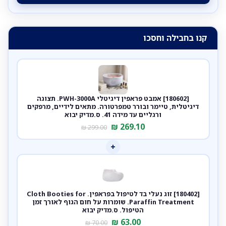
קנו בחבילה וחסכו
[180602] אמבט פראפין דיגיטלי PWH-3000A. תצוגה
דיגיטלית, טיימר ובורר טמפרטורה. מתאים לידיים, מרפקים
ורגליים עד מידה 41. ס.מדיק יבוא
₪
269.10
₪
299.00
+
[180402] זוג נעלי בד לטיפול בפראפין. Cloth Booties for
Paraffin Treatment. שומרות על חום הגוף לאורך זמן
הטיפול. ס.מדיק יבוא
₪
63.00
₪
70.00