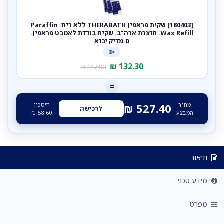
[180403] שקית פראפין THERABATH ללא ריח. Paraffin
Wax Refill. תוצרת ארה"ב. שקית בודדת לאמבט פראפין.
ס.מדיק יבוא
×3
₪
132.30
₪
147.00
=
מחיר
חיסכון
₪
527.40
לרכישה
המבצע
58.60
₪
תיאור
מידע טכני
מפרט