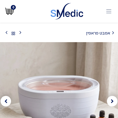
לג לתוכן
0
אמבט פראפין