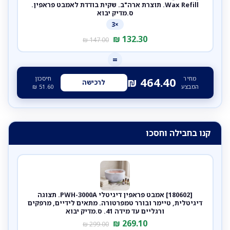
Wax Refill. תוצרת ארה"ב. שקית בודדת לאמבט פראפין.
ס.מדיק יבוא
×3
₪
132.30
₪
147.00
=
מחיר
חיסכון
₪
464.40
לרכישה
המבצע
51.60
₪
קנו בחבילה וחסכו
[180602] אמבט פראפין דיגיטלי PWH-3000A. תצוגה
דיגיטלית, טיימר ובורר טמפרטורה. מתאים לידיים, מרפקים
ורגליים עד מידה 41. ס.מדיק יבוא
₪
269.10
₪
299.00