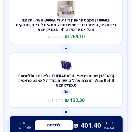
[180602] אמבט פראפין דיגיטלי PWH-3000A. תצוגה
דיגיטלית, טיימר ובורר טמפרטורה. מתאים לידיים, מרפקים
ורגליים עד מידה 41. ס.מדיק יבוא
₪
269.10
₪
299.00
+
[180403] שקית פראפין THERABATH ללא ריח. Paraffin
Wax Refill. תוצרת ארה"ב. שקית בודדת לאמבט פראפין.
ס.מדיק יבוא
×3
₪
132.30
₪
147.00
=
מחיר
חיסכון
₪
401.40
לרכישה
המבצע
44.60
₪