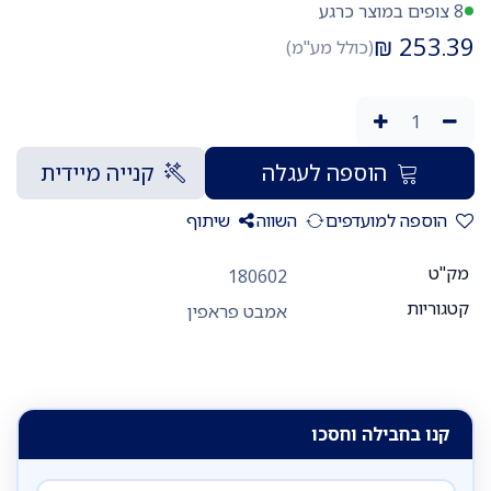
8 צופים במוצר כרגע
₪
253.39
(כולל מע"מ)
הוספה לעגלה
קנייה מיידית
הוספה למועדפים
השווה
שיתוף
מק"ט
180602
קטגוריות
אמבט פראפין
קנו בחבילה וחסכו