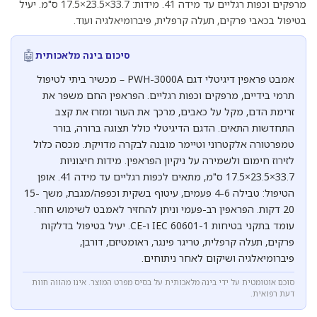
מרפקים וכפות רגליים עד מידה 41. מידות: 33.7×23.5×17.5 ס"מ. יעיל
בטיפול בכאבי פרקים, תעלה קרפלית, פיברומיאלגיה ועוד.
🤖
סיכום בינה מלאכותית
אמבט פראפין דיגיטלי דגם PWH-3000A – מכשיר ביתי לטיפול
תרמי בידיים, מרפקים וכפות רגליים. הפראפין החם משפר את
זרימת הדם, מקל על כאבים, מרכך את העור ומזרז את קצב
התחדשות התאים. הדגם הדיגיטלי כולל תצוגה ברורה, בורר
טמפרטורה אלקטרוני וטיימר מובנה לבקרה מדויקת. מכסה כלול
לזירוז חימום ולשמירה על ניקיון הפראפין. מידות חיצוניות
33.7×23.5×17.5 ס"מ, מתאים לכפות רגליים עד מידה 41. אופן
הטיפול: טבילה 4-6 פעמים, עיטוף בשקית וכפפה/מגבת, משך 15-
20 דקות. הפראפין רב-פעמי וניתן להחזיר לאמבט לשימוש חוזר.
עומד בתקני בטיחות IEC 60601-1 ו-CE. יעיל בטיפול בדלקות
פרקים, תעלה קרפלית, טריגר פינגר, ראומטיזם, דורבן,
פיברומיאלגיה ושיקום לאחר ניתוחים.
סוכם אוטומטית על ידי בינה מלאכותית על בסיס מפרט המוצר. אינו מהווה חוות
דעת רפואית.