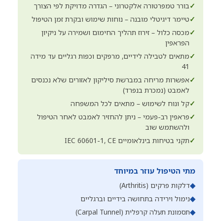
✓
בורר טמפרטורה אלקטרוני – הגדרה מדויקת לפי הצורך
✓
טיימר דיגיטלי מובנה – נוחות שימוש ובקרת זמן הטיפול
✓
מכסה כלול – זירוז תהליך החימום ושמירה על ניקיון
הפראפין
✓
מתאים לטבילה לידיים, מרפקים וכפות רגליים עד מידה
41
✓
אפשרות מריחה במברשת סיליקון לאזורים שלא נכנסים
לאמבט (נמכרת בנפרד)
✓
קל ונוח לשימוש – מתאים לכל המשפחה
✓
פראפין רב-פעמי – ניתן להחזיר לאמבט לאחר הטיפול
ולהשתמש שוב
✓
תקני בטיחות בינלאומיים IEC 60601-1, CE
מתי הטיפול עוזר במיוחד
◆
דלקות פרקים (Arthritis)
◆
נימול וירידה בתחושה בידיים וברגליים
◆
תסמונת תעלה קרפלית (Carpal Tunnel)