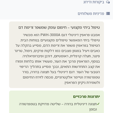
ביקורות ודירוג
מדיניות משלוחים
טיפול ביתי מקצועי – חימום עומק שמשפר זרימת דם
אמבט פראפין דיגיטלי דגם PWH-3000A הוא מכשיר
טיפולי ביתי המאפשר טיפולים מקצועיים בנוחות הבית.
הטיפול בפראפין משפר את זרימת הדם, מסייע בהקלה על
כאבים ויעיל במגוון מצבים כמו דלקות פרקים, נימול, טריגר
פינגר, תעלה קרפלית, ראומטיזם, דורבן ופיברומיאלגיה.
בנוסף, הפראפין מרכך את העור, מעשיר אותו בלחות ומזרז
את קצב התחדשות התאים, ובכך מסייע בתהליך הריפוי
הטבעי של העור. דגם דיגיטלי בעל תצוגה ברורה, בורר
טמפרטורה וטיימר אלקטרוניים, מכסה לזירוז החימום
ולשמירת ניקיון הפראפין.
יתרונות מרכזיים
✓
תצוגה דיגיטלית ברורה – שליטה מדויקת בטמפרטורה
ובזמן