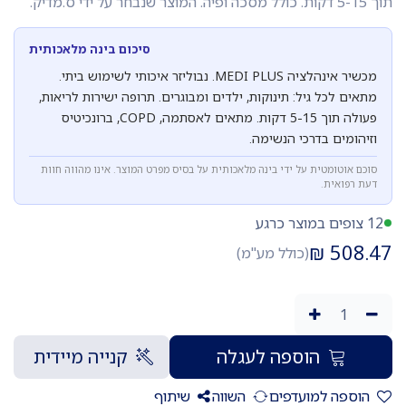
תוך 5-15 דקות. כולל מסכה ופיה. המוצר שנבחר על ידי ס.מדיק.
סיכום בינה מלאכותית
מכשיר אינהלציה MEDI PLUS. נבוליזר איכותי לשימוש ביתי.
מתאים לכל גיל: תינוקות, ילדים ומבוגרים. תרופה ישירות לריאות,
פעולה תוך 5-15 דקות. מתאים לאסתמה, COPD, ברונכיטיס
וזיהומים בדרכי הנשימה.
סוכם אוטומטית על ידי בינה מלאכותית על בסיס מפרט המוצר. אינו מהווה חוות
דעת רפואית.
12 צופים במוצר כרגע
₪
508.47
(כולל מע"מ)
הוספה לעגלה
קנייה מיידית
הוספה למועדפים
השווה
שיתוף