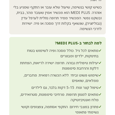
כשיש קושי בנשימה, שיעול שלא עובר או התקף שמגיע בלי
אזהרה. MEDI PLUS הוא מכשיר אמין שעובד מהר, בבית,
ובשקט נפשי. המכשיר ממיר תרופה נוזלית לערפל עדין
(נבוליזציה), שנשאף בקלות דרך מסכה או פיה. ישירות
לדרכי הנשימה.
למה לבחור ב-MEDI PLUS?
✓
מתאים לכל גיל. כולל מסכה ופיה לשימוש בטוח
בתינוקות, ילדים ומבוגרים
✓
יעילות טיפולית גבוהה. תרופה ישירה לריאות, הפחתת
דלקת והרחבת סימפונות
✓
שימוש פשוט וביתי. ללא הכשרה רפואית. מחברים,
ממלאים, שואפים
✓
טיפול קצר ונוח. 5-15 דקות בלבד, גם לילדים
✓
מתאים למגוון תרופות. מרחיבי סימפונות, סטרואידים,
מלח ואנטיביוטיקה
✓
פתרון במצבי חירום. התקפי אסתמה, צפצופים וקושי
נשימתי פתאומי