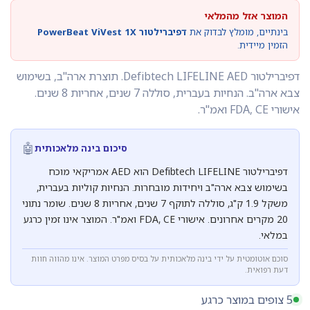
המוצר אזל מהמלאי
בינתיים, מומלץ לבדוק את
דפיברילטור PowerBeat ViVest 1X
הזמין מיידית.
דפיברילטור Defibtech LIFELINE AED. תוצרת ארה"ב, בשימוש
צבא ארה"ב. הנחיות בעברית, סוללה 7 שנים, אחריות 8 שנים.
אישורי FDA, CE ואמ"ר.
🤖
סיכום בינה מלאכותית
דפיברילטור Defibtech LIFELINE הוא AED אמריקאי מוכח
בשימוש צבא ארה"ב ויחידות מובחרות. הנחיות קוליות בעברית,
משקל 1.9 ק"ג, סוללה לתוקף 7 שנים, אחריות 8 שנים. שומר נתוני
20 מקרים אחרונים. אישורי FDA, CE ואמ"ר. המוצר אינו זמין כרגע
במלאי.
סוכם אוטומטית על ידי בינה מלאכותית על בסיס מפרט המוצר. אינו מהווה חוות
דעת רפואית.
5 צופים במוצר כרגע