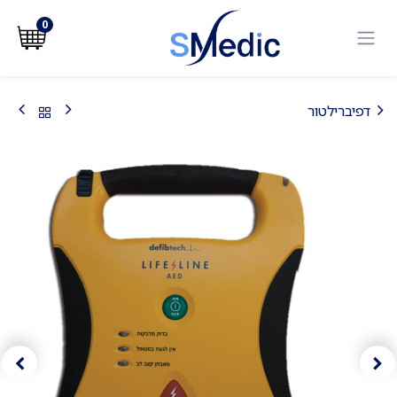
לג לתוכן
0
דפיברילטור