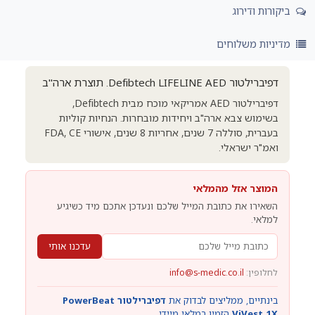
ביקורות ודירוג
מדיניות משלוחים
דפיברילטור Defibtech LIFELINE AED. תוצרת ארה"ב
דפיברילטור AED אמריקאי מוכח מבית Defibtech,
בשימוש צבא ארה"ב ויחידות מובחרות. הנחיות קוליות
בעברית, סוללה 7 שנים, אחריות 8 שנים, אישורי FDA, CE
ואמ"ר ישראלי.
המוצר אזל מהמלאי
השאירו את כתובת המייל שלכם ונעדכן אתכם מיד כשיגיע
למלאי.
עדכנו אותי
לחלופין:
info@s-medic.co.il
בינתיים, ממליצים לבדוק את
דפיברילטור PowerBeat
ViVest 1X
הזמין במלאי מיידי.