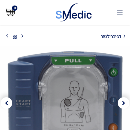
לג לתוכן
0
דפיברילטור