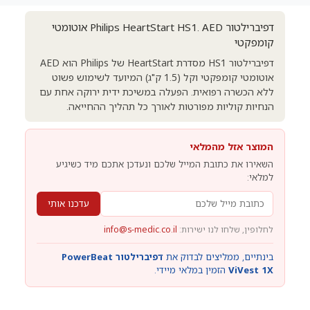
דפיברילטור Philips HeartStart HS1. AED אוטומטי
קומפקטי
דפיברילטור HS1 מסדרת HeartStart של Philips הוא AED
אוטומטי קומפקטי וקל (1.5 ק"ג) המיועד לשימוש פשוט
ללא הכשרה רפואית. הפעלה במשיכת ידית ירוקה אחת עם
הנחיות קוליות מפורטות לאורך כל תהליך ההחייאה.
המוצר אזל מהמלאי
השאירו את כתובת המייל שלכם ונעדכן אתכם מיד כשיגיע
למלאי:
עדכנו אותי
לחלופין, שלחו לנו ישירות:
info@s-medic.co.il
בינתיים, ממליצים לבדוק את
דפיברילטור PowerBeat
ViVest 1X
הזמין במלאי מיידי.