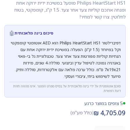
Philips HeartStart HS1 מופעל במשיכת ידית ירוקה אחת
ומנחה אתכם קוליות צעד אחר צעד. 1.5 ק"ג, קומפקטי, בטוח
לחלוטין. צרו קשר למחיר!
🤖
סיכום בינה מלאכותית
דפיברילטור Philips HeartStart HS1 הוא AED אוטומטי קומפקטי
וקל במיוחד (1.5 ק"ג). הפעלה במשיכת ידית ירוקה אחת עם
הנחיות קוליות מפורטות צעד אחר צעד. טכנולוגיית גל בי-פאזי
באנרגיה נמוכה לטיפול עדין וביצועי. סוללה 4 שנים, מידות
7x19x21 ס"מ. כולל ערכה מלאה עם אלקטרודות, סוללה ותיק.
מיועד לשימוש ביתי, ציבורי ועסקי.
סוכם אוטומטית על ידי בינה מלאכותית על בסיס מפרט המוצר. אינו מהווה חוות
דעת רפואית.
5 צופים במוצר כרגע
₪
4,705.09
(כולל מע"מ)