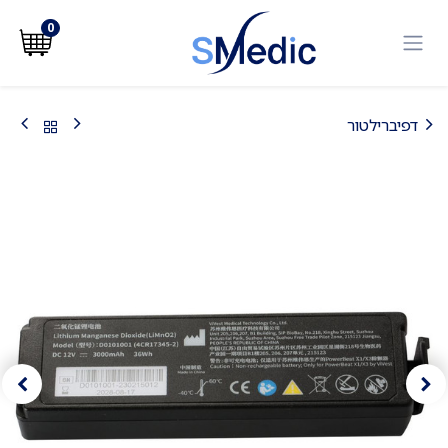
לג לתוכן
0
דפיברילטור