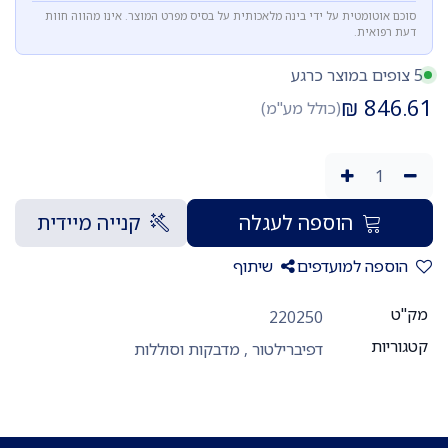
סוכם אוטומטית על ידי בינה מלאכותית על בסיס מפרט המוצר. אינו מהווה חוות
דעת רפואית.
5 צופים במוצר כרגע
₪
846.61
(כולל מע"מ)
הוספה לעגלה
קנייה מיידית
הוספה למועדפים
שיתוף
מק"ט
220250
קטגוריות
דפיברילטור
,
מדבקות וסוללות