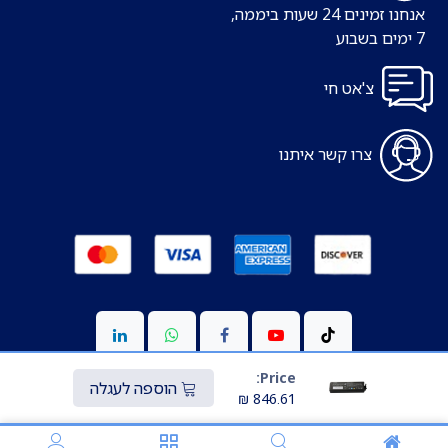
אנחנו זמינים 24 שעות ביממה,
7 ימים בשבוע
צ'אט חי
צרו קשר איתנו
Price:
הוספה לעגלה
₪
846.61
Copyright © כל הזכויות שמורות ל-S-medic
מופעל ע"י
Transparo.io