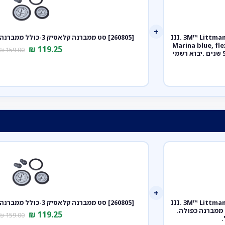
+
ק III. 3M™ Littmann® Classic III™
[260805] סט ממברנה קלאסיק 3-כולל ממברנה צד קדמי ואחורי+אוזניות
ע כחול מרינה צינור סאטן גמיש. Marina blue, flexible
₪
119.25
₪
159.00
satin tubing. דגם 5912C. ממברנה כפולה. אחריות יצרן 5 שנים .יבוא רשמי
+
ק III. 3M™ Littmann® Classic III™
[260805] סט ממברנה קלאסיק 3-כולל ממברנה צד קדמי ואחורי+אוזניות
Stethosco. צבע תכלת שמיים. Sky Blue. דגם 5630. ממברנה כפולה.
₪
119.25
₪
159.00