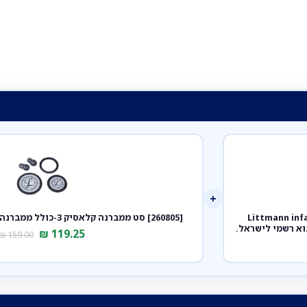
+
טוסקופ ליטמן תינוק כחול קריבי 2124 Littmann infant
[260805] סט ממברנה קלאסיק 3-כולל ממברנה צד קדמי ואחורי+אוזניות
₪
119.25
₪
159.00