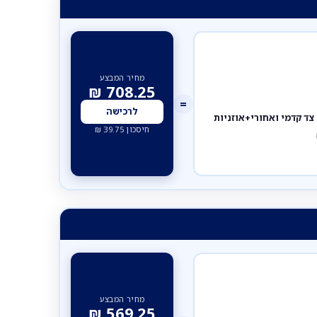
מחיר המבצע
₪
708.25
=
לרכישה
חיסכון
39.75
₪
מחיר המבצע
₪
569.25