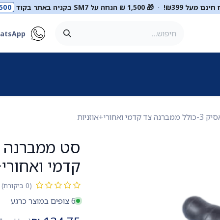
ינם מעל ₪399!
·
🎁 1,500 ₪ הנחה על SM7 בקניה באתר בקוד
500
atsApp
ר
סטטוסקופים
ריהוט רפואי
מכשור רפואי
דיאגנוסטיקה
מ
חורי+אוזניות
קדמי ואחורי+
(0 ביקורת)
6 צופים במוצר כרגע