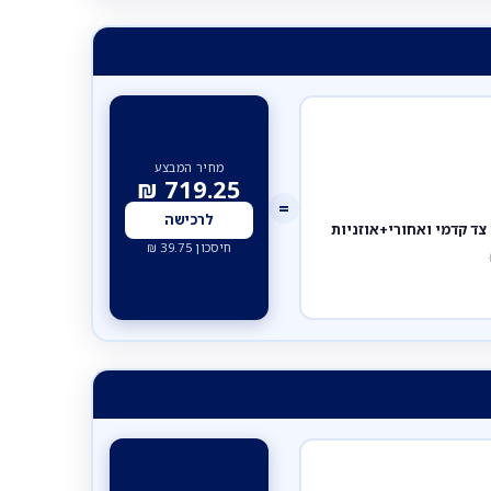
מחיר המבצע
₪
719.25
=
לרכישה
חיסכון
39.75
₪