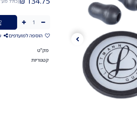
₪
134.75
(כולל מע"
הוספה למועדפים
ש
מק"ט
קטגוריות