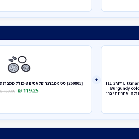
+
ק III. 3M™ Littmann® Classic III™
[260805] סט ממברנה קלאסיק 3-כולל ממברנה צד קדמי ואחורי+אוזניות
Stet. צבע בורגונדי מושחר גימור שמפניה. Burgundy color,
₪
119.25
₪
159.00
bla. דגם 5864. ממברנה כפולה. אחריות יצרן