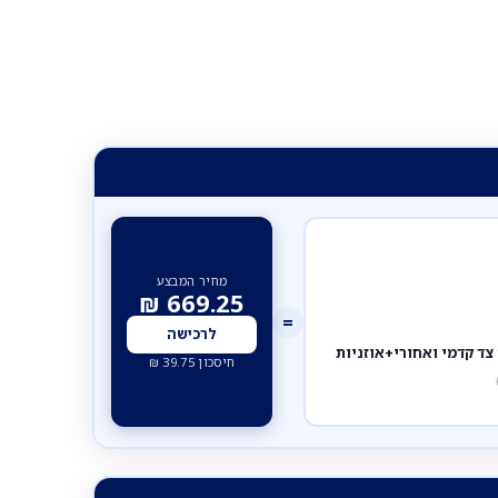
מחיר המבצע
₪
669.25
=
לרכישה
חיסכון
39.75
₪