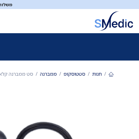
לג לתוכן
משלוח ח
ציוד סיעודי
תיקי עזרה ראשונה
כיבוי אש
דפיברילטו
חנות
סטטוסקופ
ממברנה
סט ממברנה קלאסיק 3-כולל ממברנה צד קדמי וא