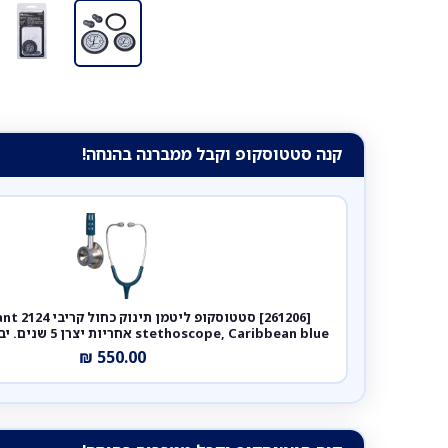
קנה סטטוסקופ וקבל ממברנה בהנחה!
[261206] סט
stethoscope, Caribbean blue אחריות יצרן 5 שנים. יבוא רשמי לישראל.
₪
550.00