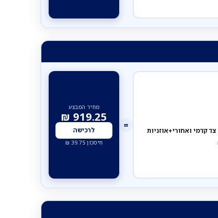
מחיר המבצע
₪
919.25
=
לרכישה
חיסכון
39.75
₪