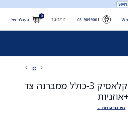
SM1
0
התחבר
Wh
03-9099001
העגלה שלי
תכלים
תכשירים
מחוללי חמצן ואביזרים
חילוץ
סט ממברנה קלאסיק 3-כולל ממברנה צד
אוזניות
צפו בביקורות ←