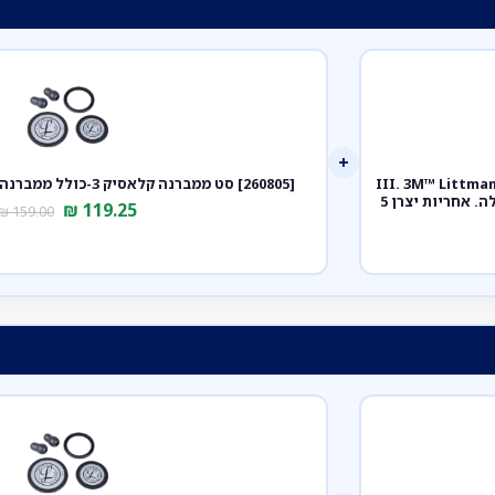
+
ק III. 3M™ Littmann® Classic III™
[260805] סט ממברנה קלאסיק 3-כולל ממברנה צד קדמי ואחורי+אוזניות
Stethoscope. צבע אפור. Gray. דגם 5621. ממברנה כפולה. אחריות יצרן 5
₪
119.25
₪
159.00