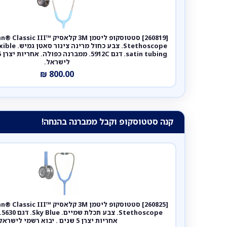
[260819] סטטוסקופ ליטמן 3M קלאסי
Stethoscope. צב
לישראל.
₪
800.00
קנה סטטוסקופ וקבל ממברנה בהנחה!
[260825] סטטוסקופ ליטמן 3M קלאסי
pe
אחריות יצרן 5 שנים . יבוא רשמי לישראל.