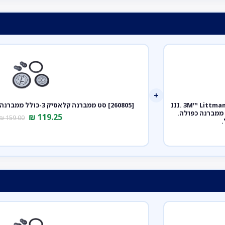
+
ק III. 3M™ Littmann® Classic III™
[260805] סט ממברנה קלאסיק 3-כולל ממברנה צד קדמי ואחורי+אוזניות
Stethosc. צבע סגול לבנדר. Lavender. דגם 5832. ממברנה כפולה.
₪
119.25
₪
159.00