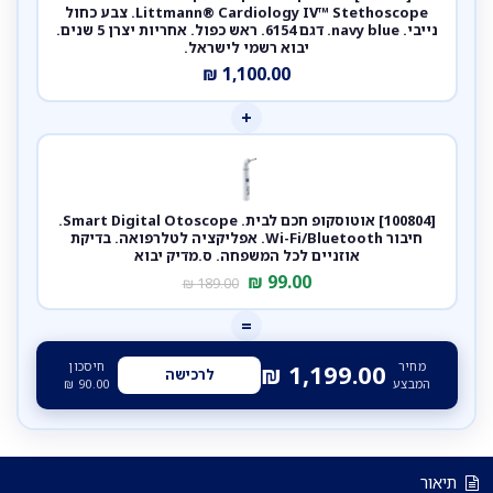
Littmann® Cardiology IV™ Stethoscope. צבע כחול
נייבי. navy blue. דגם 6154. ראש כפול. אחריות יצרן 5 שנים.
יבוא רשמי לישראל.
₪
1,100.00
+
[100804] אוטוסקופ חכם לבית. Smart Digital Otoscope.
חיבור Wi-Fi/Bluetooth. אפליקציה לטלרפואה. בדיקת
אוזניים לכל המשפחה. ס.מדיק יבוא
₪
99.00
₪
189.00
=
מחיר
חיסכון
₪
1,199.00
לרכישה
המבצע
90.00
₪
תיאור