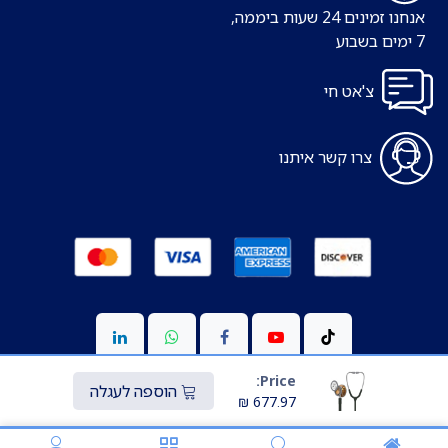
אנחנו זמינים 24 שעות ביממה,
7 ימים בשבוע
צ'אט חי
צרו קשר איתנו
Price:
הוספה לעגלה
₪
677.97
Copyright © כל הזכויות שמורות ל-S-medic
מופעל ע"י
Transparo.io