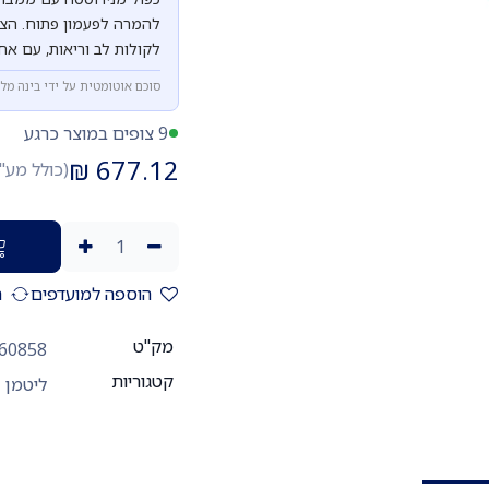
להמרה לפעמון פתוח. הצי
לקולות לב וריאות, עם אחריות יצרן ל-5 שנים
סוכם אוטומטית על ידי בינה מל
9 צופים במוצר כרגע
₪
677.12
(כולל מע"
הוספה למועדפים
ה
מק"ט
60858
קטגוריות
ליטמן 3M קלאסיק III