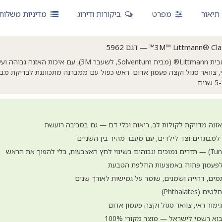
תיאור
מפרט
ביקורות ודירוג
מדיניות משלוח
סטטוסקופ מקצועי ואמין מבית Littmann® (מבית Solventum, לשעבר 3M
י, צוואר סגול וקצה פעמון אדום. ראש כפול עם ממברנה מתכווננת לבדיקת מבוג
.
ה מדויקת לקולות לב, ריאות וכלי דם — גם בסביבה רועשת
למבוגרים וצד לילדים, עם מעבר מהיר בין השניים
 לפעמון פתוח באמצעות החלפת הטבעת
מים, דהייה ושמנים, שומר על גמישות לאורך שנים
Phthalat)
 גימור ראי, צוואר סגול וקצה פעמון אדום