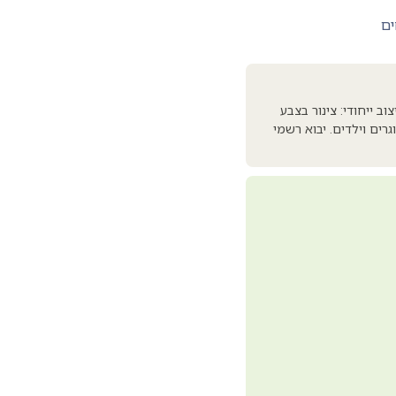
ים
), עם איכות האזנה גבוהה ועיצוב ייחודי: צינור בצבע
רים וילדים. יבוא רשמי