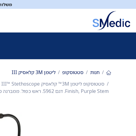
לג לתוכן
משלוח ח
ציוד סיעודי
תיקי עזרה ראשונה
כיבוי אש
דפיברילטו
חנות
סטטוסקופ
ליטמן 3M קלאסיק III
Finish, Purple Stem. דגם 5962. ראש כפול. ממברנה מתכווננת. אחריות יצרן 5 שנים. יבוא רשמי לישראל. ס.מדיק יבוא