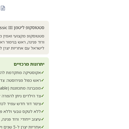
סטטוסקופ ליטמן 3M™ Littmann® Classic III™ — דגם 5962
ורוד פנינה, ראש בגימור רא
לישראל עם אחריות יצרן ל-5 שנים
יתרונות מרכזיים
✓
אקוסטיקה מתקדמת להאזנ
✓
ראש כפול מנירוסטה: צד 
✓
ממברנה מתכווננת (Tunable) — תדרים נמוכים וגבוהים בשינוי לחץ האצבעות, בלי להפוך את הראש
✓
צד הילדים ניתן להמרה
✓
צינור דור חדש עמיד לכת
✓
ללא לטקס טבעי וללא פתלטים (es
✓
עיצוב ייחודי: ורוד פנינה,
✓
אחריות יצרן ל-5 שנים ויבוא רשמי לישראל — מוצר מקורי 100%