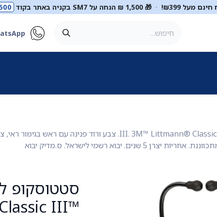
ינם מעל ₪399!
·
🎁 1,500 ₪ הנחה על SM7 בקניה באתר בקוד
500
atsApp
ר
סטטוסקופים
ריהוט רפואי
מכשור רפואי
דיאגנוסטיקה
מ
lassic III™