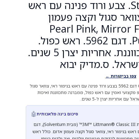
Stethoscope. צבע ורוד פנינה עם ראש
צוואר סגול וקצה פעמון
Pearl Pink, Mirror Finis,
Purple Stem. דגם 5962. ראש כפול.
ממברנה מתכווננת. אחריות יצרן 5 שנים.
שראל. ס.מדיק יבוא
צפו בביקורות ←
סטטוסקופ ליטמן Classic III דגם 5962 בצבע ורוד פנינה עם ראש בגימור ראי, צוואר סגול
 מקצועי ואמין עם ראש כפול, ממברנה מתכווננת ואיכות
 עם אחריות יצרן ל-5 שנים.
🤖
סיכום בינה מלאכותית
סטטוסקופ מקצועי מסדרת 3M™ Littmann® Classic III™ (מבית Solventum), דגם
 עם ראש בגימור ראי, צוואר סגול וקצה פעמון אדום. כולל ראש
 מתכווננת לבדיקת מבוגרים וילדים, וצד ילדים הניתן