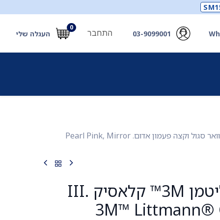
SM1
0
התחבר
Wh
03-9099001
העגלה שלי
תכלים
תכשירים
מחוללי חמצן ואביזרים
חילוץ
סטטוסקופ ליטמן 3M™ קלאסיק III. 3M™ Littmann® Classic III™ Stethoscope. צבע ורוד פנינה עם ראש בגימור ראי, צוואר סגול וקצה פעמון אדום. Pearl Pink, Mirror
סטטוסקופ ליטמן 3M™ קלאסיק III.
3M™ Littmann® C