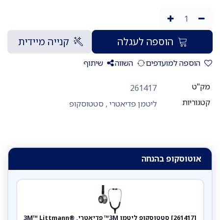
הוספה לעגלה
קנייה מיידית
הוספה למועדפים
השווה
שיתוף
מק"ט
261417
קטגוריות
ליטמן פדיאטרי
,
סטטוסקופ
אוטוסקופ בהנחה
[261417] סטטוסקופ ליטמן 3M™ פדיאטרי. 3M™ Littmann®