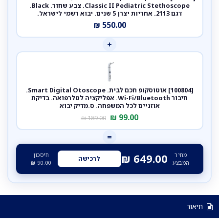
Classic II Pediatric Stethoscope. צבע שחור. Black.
דגם 2113. אחריות יצרן 5 שנים. יבוא רשמי לישראל.
₪
550.00
+
[100804] אוטוסקופ חכם לבית. Smart Digital Otoscope.
חיבור Wi-Fi/Bluetooth. אפליקציה לטלרפואה. בדיקת
אוזניים לכל המשפחה. ס.מדיק יבוא
₪
99.00
₪
189.00
=
מחיר
חיסכון
₪
649.00
לרכישה
המבצע
90.00
₪
תיאור