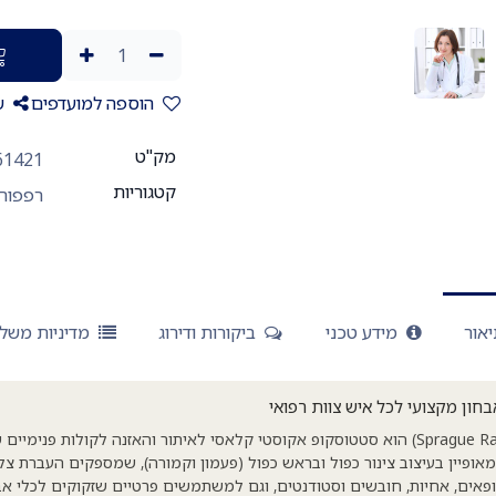
הוספה למועדפים
ש
מק"ט
61421
קטגוריות
רפפורט - T
אור
מידע טכני
ביקורות ודירוג
מדיניות משל
חון מקצועי לכל איש צוות רפואי
סטטוסקופ רפפורט (Sprague Rapport) הוא סטטוסקופ אקוסטי קלאסי לאיתור והאזנה לקולות פ
אופיין בעיצוב צינור כפול ובראש כפול (פעמון וקמורה), שמספקים העברת צלי
רופאים, אחיות, חובשים וסטודנטים, וגם למשתמשים פרטיים שזקוקים לכלי אבח