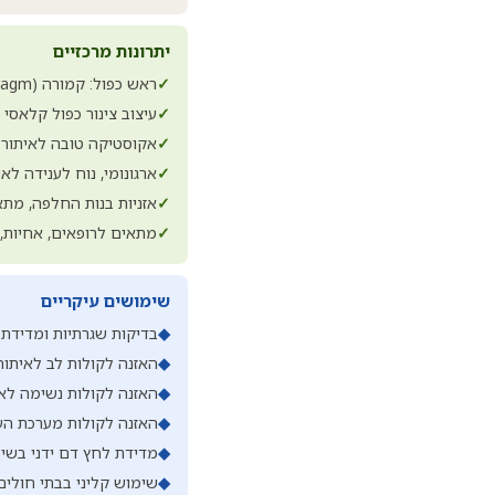
יתרונות מרכזיים
✓
ראש כפול: קמורה (Diaphragm) לקולות בתדר גבוה ופעמון (Bell) לקולות בתדר נמוך
✓
עיצוב צינור כפול קלאסי
✓
אקוסטיקה טובה לאיתור ק
✓
ארגונומי, נוח לענידה ל
✓
אזניות בנות החלפה, מתא
✓
מתאים לרופאים, אחיות, 
שימושים עיקריים
◆
בדיקות שגרתיות ומדידת ס
◆
האזנה לקולות לב לאיתור
◆
האזנה לקולות נשימה לאית
◆
האזנה לקולות מערכת העי
◆
מדידת לחץ דם ידני בשיל
◆
שימוש קליני בבתי חולים