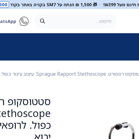
ינם מעל ₪399!
·
🎁 1,500 ₪ הנחה על SM7 בקניה באתר בקוד
500
atsApp
ר
סטטוסקופים
ריהוט רפואי
מכשור רפואי
דיאגנוסטיקה
מ
Sprague Rapport Stethos. עיצוב צינור כפול וראש כפול. לרופאים, אחיות וחובשים. ס.מדיק יבוא
כפול. לרופאי
יבוא