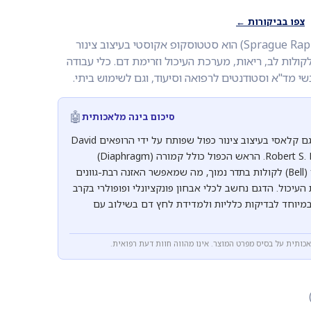
צפו בביקורות ←
סטטוסקופ רפפורט (Sprague Rapport) הוא סטטוסקופ אקוסטי בעיצוב צינור
קולות לב, ריאות, מערכת העיכול וזרימת דם. כלי עבודה
שי מד"א וסטודנטים לרפואה וסיעוד, וגם לשימוש ביתי.
🤖
סיכום בינה מלאכותית
סטטוסקופ רפפורט הוא דגם קלאסי בעיצוב צינור כפול שפותח על ידי הרופאים David
L. Sprague ו-Robert S. Rappaport. הראש הכפול כולל קמורה (Diaphragm)
לקולות בתדר גבוה ופעמון (Bell) לקולות בתדר נמוך, מה שמאפשר האזנה רבת-גוונים
העיכול. הדגם נחשב לכלי אבחון פונקציונלי ופופולרי בקרב
במיוחד לבדיקות כלליות ולמדידת לחץ דם בשילוב עם
אכותית על בסיס מפרט המוצר. אינו מהווה חוות דעת רפואית.