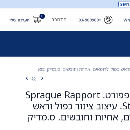
SM1
0
התחבר
Wh
03-9099001
העגלה שלי
תכלים
תכשירים
מחוללי חמצן ואביזרים
חילוץ
סטטוסקופ רפפורט. Sprague Rapport
Stethoscope. עיצוב צינור כפול וראש
ם, אחיות וחובשים. ס.מדיק