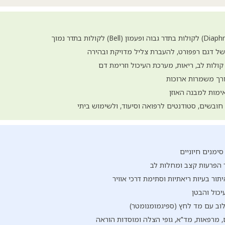
 של דגם רפפורט, להעברת צליל מדויקת ובהירה
ולות לב, ריאות, מערכת העיכול וזרימת דם
אורך משמרות ארוכות
ימות למבנה האוזן
חובשים, סטודנטים לרפואה וסיעוד, ולשימוש ביתי
ימנים חיוניים
 הפרעות קצב ומחלות לב
ור בעיות ריאתיות וסתימת דרכי אוויר
כול והבטן
וב עם מד לחץ (ספיגמומנומטר)
, מרפאות, מד"א, גופי הצלה ומוסדות הוראה