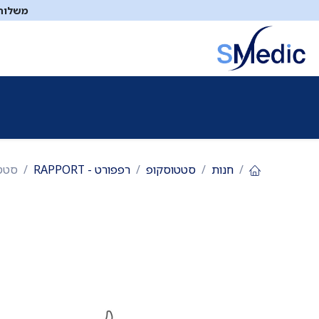
לג לתוכן
משלוח ח
ציוד סיעודי
תיקי עזרה ראשונה
כיבוי אש
דפיברילטו
חנות
סטטוסקופ
רפפורט - RAPPORT
סטטוסקופ רפפורט. cope