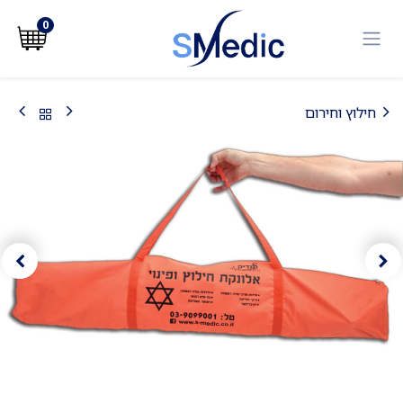
לג לתוכן
0
חילוץ וחירום