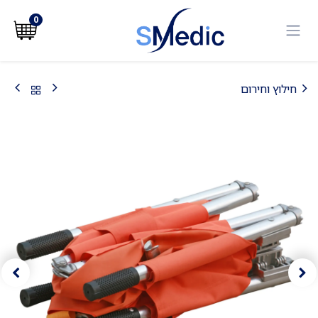
לג לתוכן
0
חילוץ וחירום