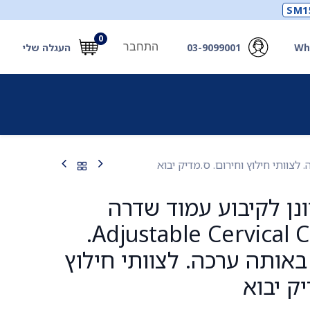
SM1
0
התחבר
Wh
03-9099001
העגלה שלי
תכלים
תכשירים
מחוללי חמצן ואביזרים
חילוץ
ונן לקיבוע עמוד שדרה
צווארי. Adjustable Cervical Collar.
באותה ערכה. לצוותי חילוץ
יק יבוא