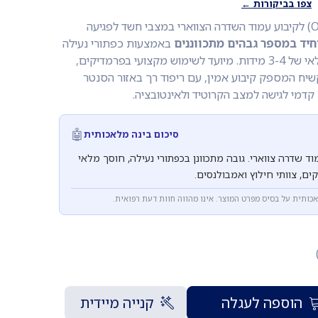
צפו בביקורות ←
צווארון מתכוונן (One-Size) לקיבוע עמוד השדרה הצווארי במצבי חשד לפגיעה
יחיד במספר גבהים מתכווננים
באמצעות כפתורי נעילה
- חוסך מהצוות להחזיק מלאי של 3-4 מידות. מיועד לשימוש מקצועי בפרמדיקים,
קשיח המספק קיבוע אמין, עם ריפוד רך באזור הסנטר
קדמי לגישה למצב הקרוטיד ולאינטובציה.
🤖
סיכום בינה מלאכותית
מוד שדרה צווארי. גובה מתכוונן בכפתורי נעילה, חוסך מלאי
ים, צוותי חילוץ ואמבולנסים.
אכותית על בסיס מפרט המוצר. אינו מהווה חוות דעת רפואית.
הוספה לעגלה
קנייה מיידית