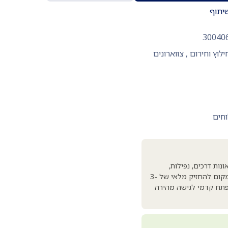
יתוף
30040
ילוץ וחירום
,
צווארונים
וחים
ות דרכים, נפילות,
פציעות ספורט). המבנה המתכוונן מאפשר שימוש בצווארון יחיד על מבוגרים ומתבגרים בגדלים שונים, במקום להחזיק מלאי של 3-
 ופתח קדמי לגישה מהירה