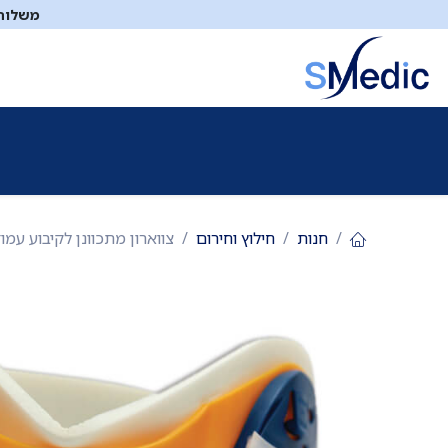
לג לתוכן
משלוח ח
ציוד סיעודי
תיקי עזרה ראשונה
כיבוי אש
דפיברילטו
חנות
חילוץ וחירום
צווארון מתכוונן לקיבוע עמוד שדרה צווארי. Adjustable Cervical Collar. גדלים שונים 