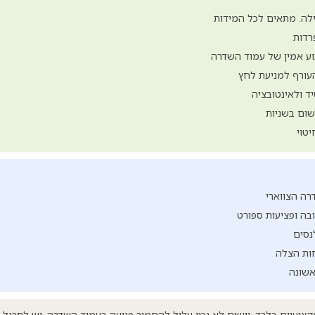
עילה. מתאים לכל המידות
רדות
ע אמין של עמוד השדרה
העורף למניעת לחץ
ד ולאינטובציה
שום בשניות
טוי
ה הצווארי
ובה ופציעות ספורט
נסים
חות הצלה
אשונה
צועיים בלבד. יישום לא נכון עלול להחמיר פגיעה בעמוד השדרה. יש לתרגל א