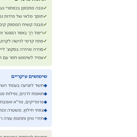
✓
גובה מתכוונן בכפתורי נ
✓
חוסך מלאי של מידות נפ
✓
מבנה קשיח המספק קיבו
✓
ריפוד רך באזור הסנטר ו
✓
פתח קדמי לגישה לקרוטי
✓
סגירה מהירה בסקוצ' ליי
✓
עמיד לשימוש חוזר עם חי
שימושים עיקריים
◆
חשד לפגיעה בעמוד השדר
◆
תאונות דרכים, נפילות מג
◆
פרמדיקים, מד"א ואמבול
◆
צוותי חילוץ, משטרה וכו
◆
חדרי מיון ותחנות עזרה ר
מתאים לצוותים רפואיים מק