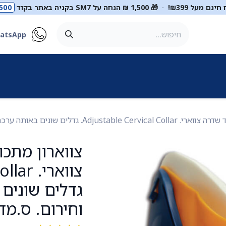
ינם מעל ₪399!
·
🎁 1,500 ₪ הנחה על SM7 בקניה באתר בקוד
500
atsApp
ר
סטטוסקופים
ריהוט רפואי
מכשור רפואי
דיאגנוסטיקה
מ
באותה ערכה. לצוותי חילוץ וחירום. ס.מדיק יבוא
צווארון מתכו
גדלים שונים 
וחירום. ס.מד